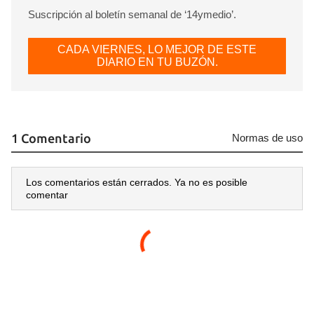
Suscripción al boletín semanal de ‘14ymedio’.
CADA VIERNES, LO MEJOR DE ESTE
DIARIO EN TU BUZÓN.
1 Comentario
Normas de uso
Los comentarios están cerrados. Ya no es posible
comentar
Guardar como favorito
Para poder guardar como favorito, primero has de
iniciar sesión con tu cuenta de 14ymedio.
INICIAR SESIÓN
CANCELAR