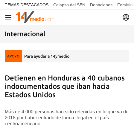
common.go-to-content
TEMAS DESTACADOS
Colapso del SEN
Donaciones
Feminici
Navegación
Internacional
Para ayudar a 14ymedio
APOYO
Detienen en Honduras a 40 cubanos
indocumentados que iban hacia
Estados Unidos
Más de 4.000 personas han sido retenidas en lo que va de
2018 por haber entrado de forma ilegal en el país
centroamericano