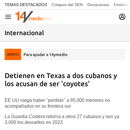
common.go-to-content
TEMAS DESTACADOS
Colapso del SEN
Donaciones
Feminici
Navegación
Internacional
Para ayudar a 14ymedio
APOYO
Detienen en Texas a dos cubanos y
los acusan de ser 'coyotes'
EE UU niega haber "perdido" a 85.000 menores no
acompañados en su frontera sur
La Guardia Costera retorna a otros 27 cubanos y son ya
3.000 los devueltos en 2023