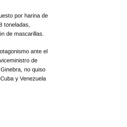
R
esto por harina de
8 toneladas,
ón de mascarillas.
rotagonismo ante el
viceministro de
 Ginebra, no quiso
en Cuba y Venezuela