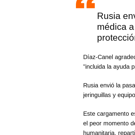
Rusia en
médica a 
protecció
Díaz-Canel agradeci
"incluida la ayuda p
Rusia envió la pas
jeringuillas y equip
Este cargamento es
Guar
el peor momento de
Para
cuen
humanitaria, repart