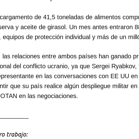
INICIAR SESIÓN
CANCELA
 cargamento de 41,5 toneladas de alimentos compu
serva y aceite de girasol. Un mes antes entraron 8
equipos de protección individual y más de un mill
, las relaciones entre ambos países han ganado p
nal del conflicto ucranio, ya que Sergei Ryabkov, 
representante en las conversaciones con EE UU en
tir que su país realice algún despliegue militar 
a OTAN en las negociaciones.
_________
o trabajo: