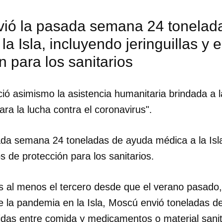
vió la pasada semana 24 tonelad
la Isla, incluyendo jeringuillas y
n para los sanitarios
ó asimismo la asistencia humanitaria brindada a la
ara la lucha contra el coronavirus".
ada semana 24 toneladas de ayuda médica a la Isla
os de protección para los sanitarios.
 al menos el tercero desde que el verano pasado,
dar como favorito
 la pandemia en la Isla, Moscú envió toneladas d
 poder guardar como favorito, primero has de iniciar sesión con
ta de 14ymedio.
idas entre comida y medicamentos o material sanit