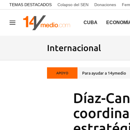
common.go-to-content
TEMAS DESTACADOS
Colapso del SEN
Donaciones
Femi
CUBA
ECONOMÍ
Navegación
Internacional
Para ayudar a 14ymedio
APOYO
Díaz-Can
coordina
estratég