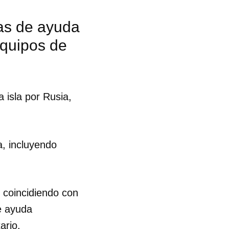
as de ayuda
 equipos de
 isla por Rusia,
, incluyendo
 coincidiendo con
e ayuda
 tu
ario.