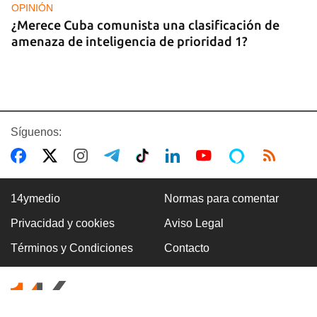
OPINIÓN
¿Merece Cuba comunista una clasificación de
amenaza de inteligencia de prioridad 1?
Síguenos:
14ymedio
Normas para comentar
Privacidad y cookies
Aviso Legal
ASALTOS
Términos y Condiciones
Contacto
"Cuba entera es una boca de lobo"