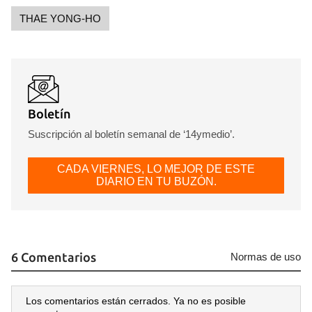
THAE YONG-HO
Guardar como favorito
Boletín
Para poder guardar como favorito, primero has de
Suscripción al boletín semanal de ‘14ymedio’.
iniciar sesión con tu cuenta de 14ymedio.
CADA VIERNES, LO MEJOR DE ESTE
INICIAR SESIÓN
CANCELAR
DIARIO EN TU BUZÓN.
6 Comentarios
Normas de uso
Los comentarios están cerrados. Ya no es posible