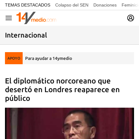
common.go-to-content
TEMAS DESTACADOS
Colapso del SEN
Donaciones
Feminici
Navegación
Internacional
Para ayudar a 14ymedio
APOYO
El diplomático norcoreano que
desertó en Londres reaparece en
público