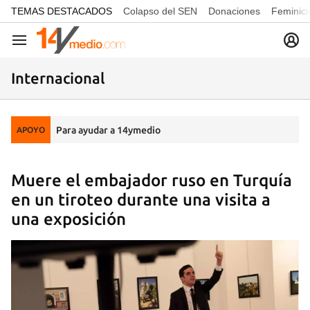
common.go-to-content
TEMAS DESTACADOS
Colapso del SEN
Donaciones
Feminici
Navegación
Internacional
Para ayudar a 14ymedio
APOYO
Muere el embajador ruso en Turquía
en un tiroteo durante una visita a
una exposición