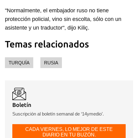
"Normalmente, el embajador ruso no tiene
protección policial, vino sin escolta, sólo con un
asistente y un traductor", dijo Kiliç.
Temas relacionados
TURQUÍA
RUSIA
Guardar como favorito
Para poder guardar como favorito, primero has de
iniciar sesión con tu cuenta de 14ymedio.
Boletín
INICIAR SESIÓN
CANCELAR
Suscripción al boletín semanal de ‘14ymedio’.
CADA VIERNES, LO MEJOR DE ESTE
DIARIO EN TU BUZÓN.