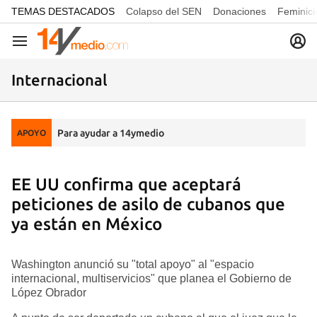
common.go-to-content
TEMAS DESTACADOS
Colapso del SEN
Donaciones
Feminici
Navegación
Internacional
Para ayudar a 14ymedio
APOYO
EE UU confirma que aceptará
peticiones de asilo de cubanos que
ya están en México
Washington anunció su "total apoyo" al "espacio
internacional, multiservicios" que planea el Gobierno de
López Obrador