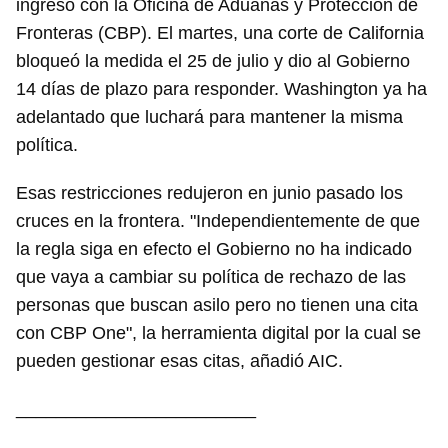
ingreso con la Oficina de Aduanas y Protección de
Fronteras (CBP). El martes, una corte de California
bloqueó la medida el 25 de julio y dio al Gobierno
14 días de plazo para responder. Washington ya ha
adelantado que luchará para mantener la misma
política.
Guardar como favorito
Esas restricciones redujeron en junio pasado los
Para poder guardar como favorito, primero has de
iniciar sesión con tu cuenta de 14ymedio.
cruces en la frontera. "Independientemente de que
la regla siga en efecto el Gobierno no ha indicado
INICIAR SESIÓN
CANCELAR
que vaya a cambiar su política de rechazo de las
personas que buscan asilo pero no tienen una cita
con CBP One", la herramienta digital por la cual se
pueden gestionar esas citas, añadió AIC.
________________________