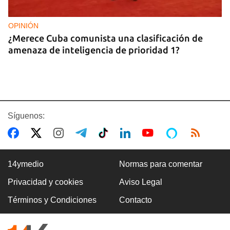
OPINIÓN
¿Merece Cuba comunista una clasificación de
amenaza de inteligencia de prioridad 1?
Síguenos:
14ymedio
Normas para comentar
Privacidad y cookies
Aviso Legal
ASALTOS
Términos y Condiciones
Contacto
"Cuba entera es una boca de lobo"