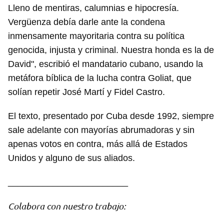
Lleno de mentiras, calumnias e hipocresía.
Vergüenza debía darle ante la condena
inmensamente mayoritaria contra su política
genocida, injusta y criminal. Nuestra honda es la de
David", escribió el mandatario cubano, usando la
metáfora bíblica de la lucha contra Goliat, que
solían repetir José Martí y Fidel Castro.
Guardar como favorito
Para poder guardar como favorito, primero has de
El texto, presentado por Cuba desde 1992, siempre
iniciar sesión con tu cuenta de 14ymedio.
sale adelante con mayorías abrumadoras y sin
apenas votos en contra, más allá de Estados
INICIAR SESIÓN
CANCELAR
Unidos y alguno de sus aliados.
________________________
Colabora con nuestro trabajo: