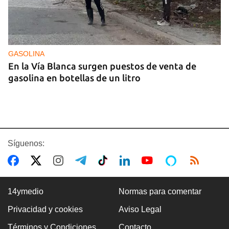
GASOLINA
En la Vía Blanca surgen puestos de venta de
gasolina en botellas de un litro
Síguenos:
14ymedio
Normas para comentar
Privacidad y cookies
Aviso Legal
Premio Literario Lourdes Gil 2026 en Poesía
Términos y Condiciones
Contacto