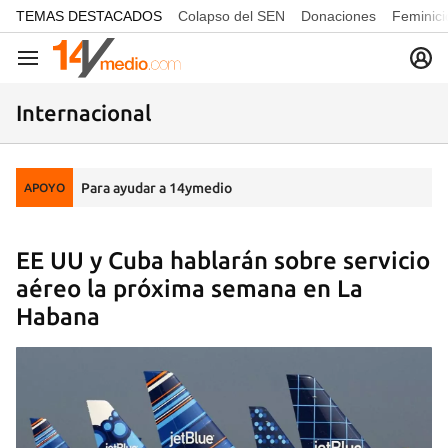
common.go-to-content
TEMAS DESTACADOS
Colapso del SEN
Donaciones
Feminici
Navegación
Internacional
Para ayudar a 14ymedio
APOYO
EE UU y Cuba hablarán sobre servicio
aéreo la próxima semana en La
Habana