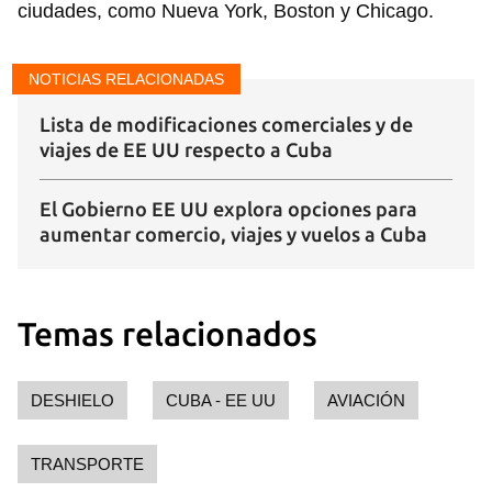
ciudades, como Nueva York, Boston y Chicago.
NOTICIAS RELACIONADAS
Lista de modificaciones comerciales y de
viajes de EE UU respecto a Cuba
El Gobierno EE UU explora opciones para
aumentar comercio, viajes y vuelos a Cuba
Temas relacionados
Guardar como favorito
DESHIELO
CUBA - EE UU
AVIACIÓN
Para poder guardar como favorito, primero has de
iniciar sesión con tu cuenta de 14ymedio.
TRANSPORTE