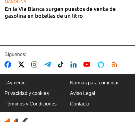
GASOLINA
En la Vía Blanca surgen puestos de venta de
gasolina en botellas de un litro
Síguenos:
14ymedio
Normas para comentar
Privacidad y cookies
Aviso Legal
Premio Literario Lourdes Gil 2026 en Poesía
Términos y Condiciones
Contacto