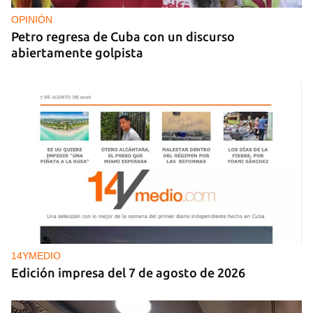
cancilleres para "tomar medidas" contra las
decisiones de Ortega
OPINIÓN
Petro regresa de Cuba con un discurso
abiertamente golpista
14YMEDIO
Edición impresa del 7 de agosto de 2026