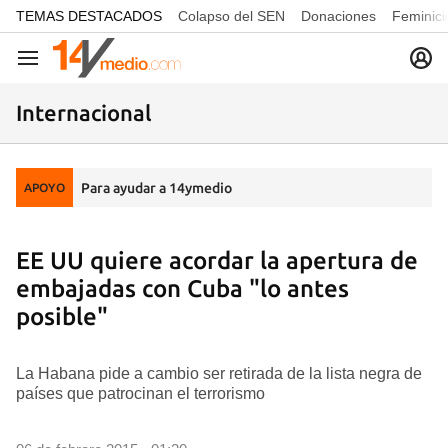
common.go-to-content
TEMAS DESTACADOS
Colapso del SEN
Donaciones
Feminici
Navegación
Internacional
Para ayudar a 14ymedio
APOYO
EE UU quiere acordar la apertura de
embajadas con Cuba "lo antes
posible"
La Habana pide a cambio ser retirada de la lista negra de
países que patrocinan el terrorismo