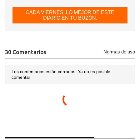
CADA VIERNES, LO MEJOR DE ESTE
Guardar como favorito
DIARIO EN TU BUZÓN.
Para poder guardar como favorito, primero has de
iniciar sesión con tu cuenta de 14ymedio.
INICIAR SESIÓN
CANCELAR
30 Comentarios
Normas de uso
Los comentarios están cerrados. Ya no es posible
comentar