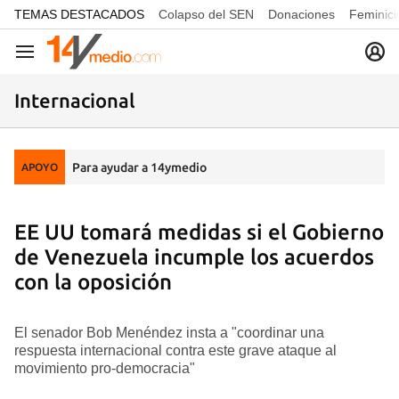
common.go-to-content
TEMAS DESTACADOS
Colapso del SEN
Donaciones
Feminici
Navegación
Internacional
Para ayudar a 14ymedio
APOYO
EE UU tomará medidas si el Gobierno
de Venezuela incumple los acuerdos
con la oposición
El senador Bob Menéndez insta a "coordinar una
respuesta internacional contra este grave ataque al
movimiento pro-democracia"