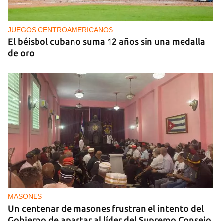
EE UU propone a la OEA convocar a los
cancilleres para "tomar medidas" contra las
decisiones de Ortega
JUEGOS CENTROAMERICANOS
El béisbol cubano suma 12 años sin una medalla
de oro
MASONES
Un centenar de masones frustran el intento del
Gobierno de apartar al líder del Supremo Consejo