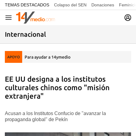
common.go-to-content
TEMAS DESTACADOS
Colapso del SEN
Donaciones
Feminici
Navegación
Internacional
Para ayudar a 14ymedio
APOYO
EE UU designa a los institutos
culturales chinos como "misión
extranjera"
Acusan a los Institutos Confucio de "avanzar la
propaganda global" de Pekín