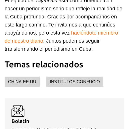
14ymedio
El equipo de
está comprometido con
hacer un periodismo serio que refleje la realidad de
la Cuba profunda. Gracias por acompañarnos en
Guardar como favorito
este largo camino. Te invitamos a que continúes
Para poder guardar como favorito, primero has de
apoyándonos, pero esta vez
haciéndote miembro
iniciar sesión con tu cuenta de 14ymedio.
de nuestro diario
. Juntos podemos seguir
transformando el periodismo en Cuba.
INICIAR SESIÓN
CANCELAR
Temas relacionados
CHINA-EE UU
INSTITUTOS CONFUCIO
Boletín