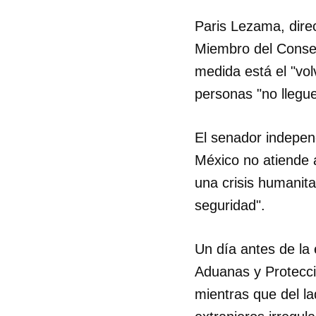
Paris Lezama, direc
Miembro del Consej
medida está el "vol
personas "no llegu
El senador independ
México no atiende 
una crisis humanit
seguridad".
Un día antes de la 
Guar
Aduanas y Protecció
mientras que del l
Para
cuen