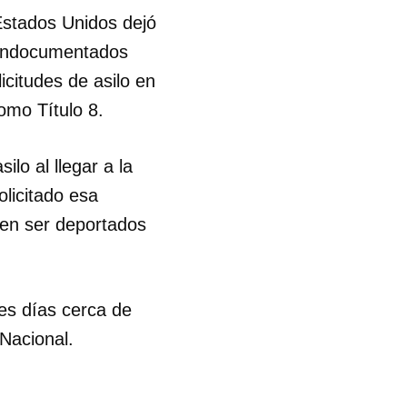
 Estados Unidos dejó
s indocumentados
licitudes de asilo en
omo Título 8.
ilo al llegar a la
olicitado esa
den ser deportados
res días cerca de
Nacional.