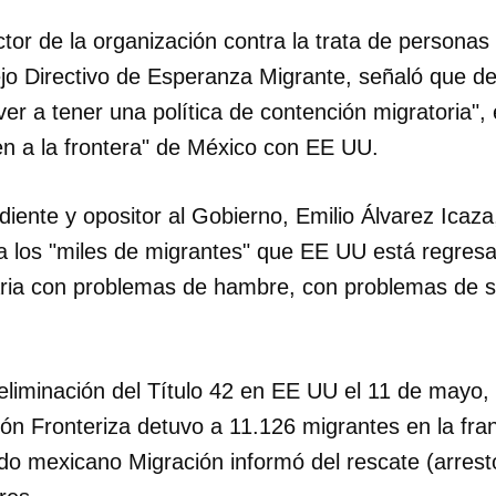
tor de la organización contra la trata de personas
o Directivo de Esperanza Migrante, señaló que de
ver a tener una política de contención migratoria", 
en a la frontera" de México con EE UU.
iente y opositor al Gobierno, Emilio Álvarez Icaza,
a los "miles de migrantes" que EE UU está regresan
aria con problemas de hambre, con problemas de s
eliminación del Título 42 en EE UU el 11 de mayo, 
dar como favorito
n Fronteriza detuvo a 11.126 migrantes en la franj
ado mexicano Migración informó del rescate (arrest
 poder guardar como favorito, primero has de iniciar sesión con
ta de 14ymedio.