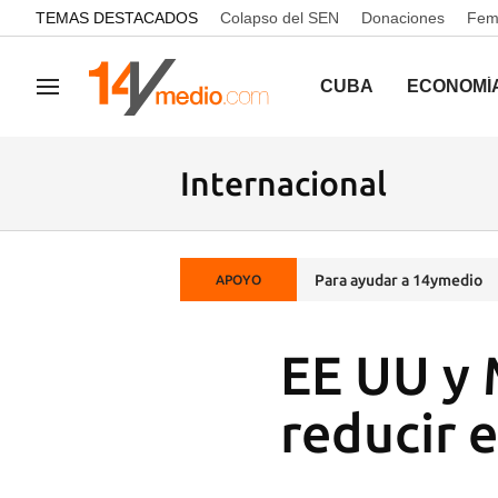
common.go-to-content
TEMAS DESTACADOS
Colapso del SEN
Donaciones
Femi
CUBA
ECONOMÍ
Navegación
Internacional
Para ayudar a 14ymedio
APOYO
EE UU y 
reducir 