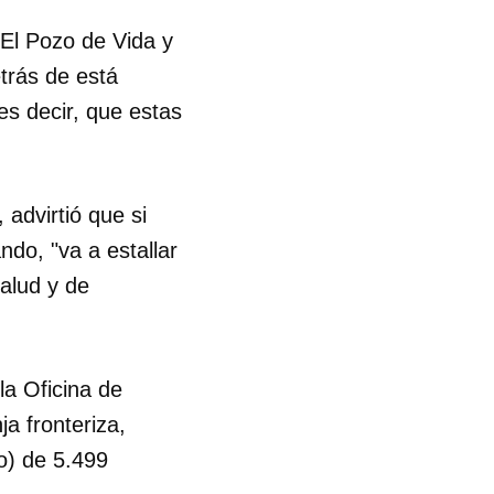
 El Pozo de Vida y
trás de está
es decir, que estas
 advirtió que si
do, "va a estallar
alud y de
la Oficina de
a fronteriza,
o) de 5.499
 tu