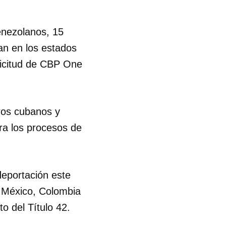
R
enezolanos, 15
an en los estados
olicitud de CBP One
eros cubanos y
ara los procesos de
eportación este
, México, Colombia
to del Título 42.