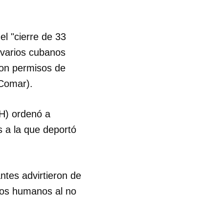
l "cierre de 33
e varios cubanos
con permisos de
(Comar).
H) ordenó a
s a la que deportó
ntes advirtieron de
hos humanos al no