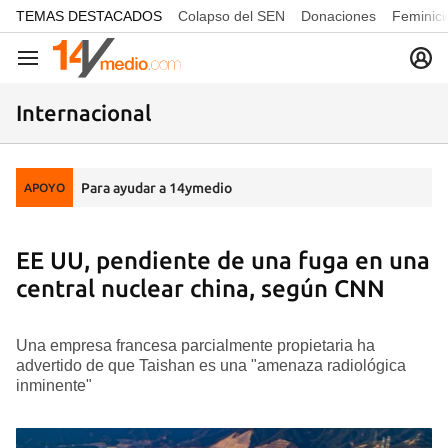
common.go-to-content
TEMAS DESTACADOS
Colapso del SEN
Donaciones
Feminici
Navegación
Internacional
Para ayudar a 14ymedio
APOYO
EE UU, pendiente de una fuga en una
central nuclear china, según CNN
Una empresa francesa parcialmente propietaria ha
advertido de que Taishan es una "amenaza radiológica
inminente"