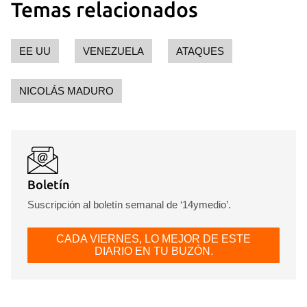
Temas relacionados
Para poder guardar como favorito, primero has de
iniciar sesión con tu cuenta de 14ymedio.
EE UU
VENEZUELA
ATAQUES
INICIAR SESIÓN
CANCELAR
NICOLÁS MADURO
Boletín
Suscripción al boletín semanal de ‘14ymedio’.
CADA VIERNES, LO MEJOR DE ESTE
DIARIO EN TU BUZÓN.