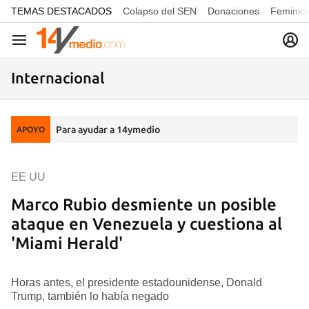
common.go-to-content
TEMAS DESTACADOS
Colapso del SEN
Donaciones
Feminici
Navegación
Internacional
Para ayudar a 14ymedio
APOYO
EE UU
Marco Rubio desmiente un posible
ataque en Venezuela y cuestiona al
'Miami Herald'
Horas antes, el presidente estadounidense, Donald
Trump, también lo había negado