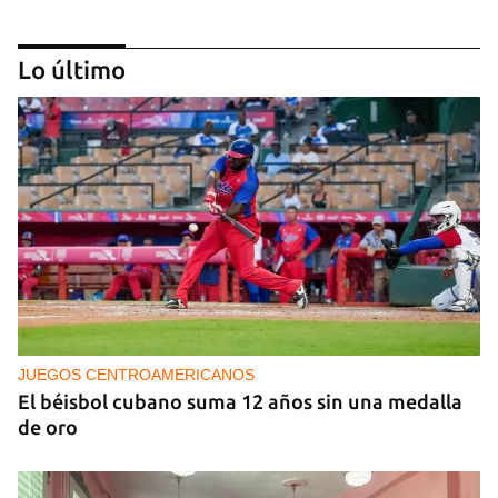
Lo último
NICARAGUA
EE UU propone a la OEA convocar a los
cancilleres para "tomar medidas" contra las
decisiones de Ortega
JUEGOS CENTROAMERICANOS
El béisbol cubano suma 12 años sin una medalla
de oro