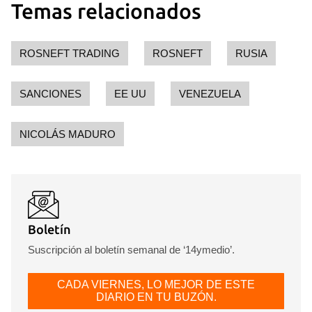
Guardar como favorito
Temas relacionados
Para poder guardar como favorito, primero has de
iniciar sesión con tu cuenta de 14ymedio.
ROSNEFT TRADING
ROSNEFT
RUSIA
INICIAR SESIÓN
CANCELAR
SANCIONES
EE UU
VENEZUELA
NICOLÁS MADURO
Boletín
Suscripción al boletín semanal de ‘14ymedio’.
CADA VIERNES, LO MEJOR DE ESTE
DIARIO EN TU BUZÓN.