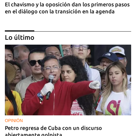
El chavismo y la oposición dan los primeros pasos
en el diálogo con la transición en la agenda
Lo último
NICARAGUA
EE UU propone a la OEA convocar a los
cancilleres para "tomar medidas" contra las
decisiones de Ortega
OPINIÓN
Petro regresa de Cuba con un discurso
abiertamente golpista