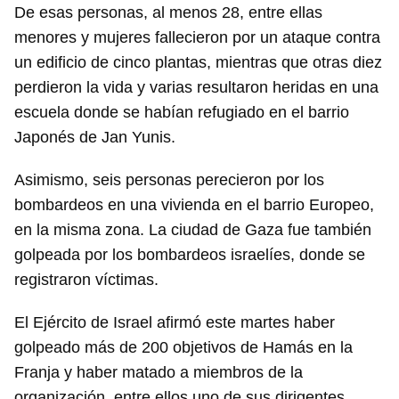
iniciar sesión con tu cuenta de 14ymedio.
De esas personas, al menos 28, entre ellas
menores y mujeres fallecieron por un ataque contra
INICIAR SESIÓN
CANCELAR
un edificio de cinco plantas, mientras que otras diez
perdieron la vida y varias resultaron heridas en una
escuela donde se habían refugiado en el barrio
Japonés de Jan Yunis.
Asimismo, seis personas perecieron por los
bombardeos en una vivienda en el barrio Europeo,
en la misma zona. La ciudad de Gaza fue también
golpeada por los bombardeos israelíes, donde se
registraron víctimas.
El Ejército de Israel afirmó este martes haber
golpeado más de 200 objetivos de Hamás en la
Franja y haber matado a miembros de la
organización, entre ellos uno de sus dirigentes.