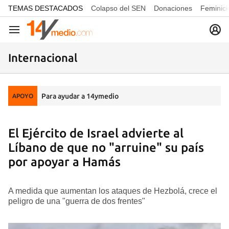
common.go-to-content
TEMAS DESTACADOS
Colapso del SEN
Donaciones
Feminici
Navegación
Internacional
Para ayudar a 14ymedio
APOYO
El Ejército de Israel advierte al
Líbano de que no "arruine" su país
por apoyar a Hamás
A medida que aumentan los ataques de Hezbolá, crece el
peligro de una "guerra de dos frentes"