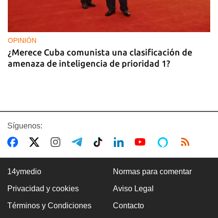
OPINIÓN
¿Merece Cuba comunista una clasificación de
amenaza de inteligencia de prioridad 1?
Síguenos:
14ymedio
Normas para comentar
Privacidad y cookies
Aviso Legal
ASALTOS
Términos y Condiciones
Contacto
"Cuba entera es una boca de lobo"