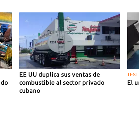
ista
stá
EE UU duplica sus ventas de
TEST
ado
combustible al sector privado
El u
a
cubano