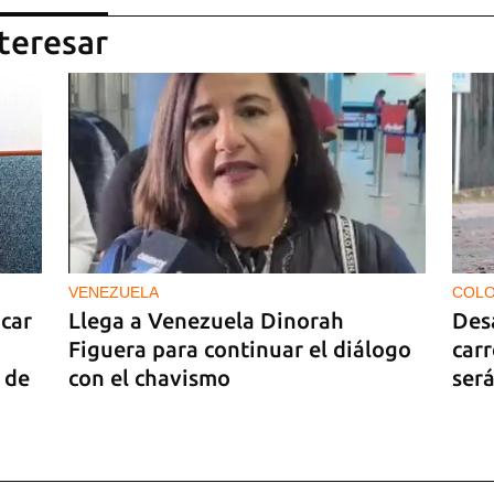
teresar
VENEZUELA
COLO
car
Llega a Venezuela Dinorah
Des
Figuera para continuar el diálogo
carr
 de
con el chavismo
será