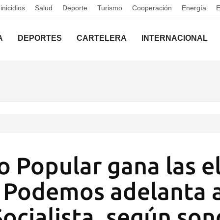
nicidios
Salud
Deporte
Turismo
Cooperación
Energía
A
DEPORTES
CARTELERA
INTERNACIONAL
do Popular gana las e
 Podemos adelanta a
Socialista, según so