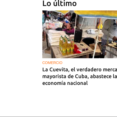
Lo último
MIAMI
La hija de un diplomático castr
expulsado de EE UU en 2003 e
bajo custodia del ICE
COMERCIO
La Cuevita, el verdadero merc
mayorista de Cuba, abastece l
economía nacional