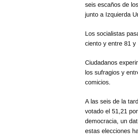
seis escaños de lo
junto a Izquierda 
Los socialistas pas
ciento y entre 81 
Ciudadanos experim
los sufragios y ent
comicios.
A las seis de la tar
votado el 51,21 por 
democracia, un dato
estas elecciones ha