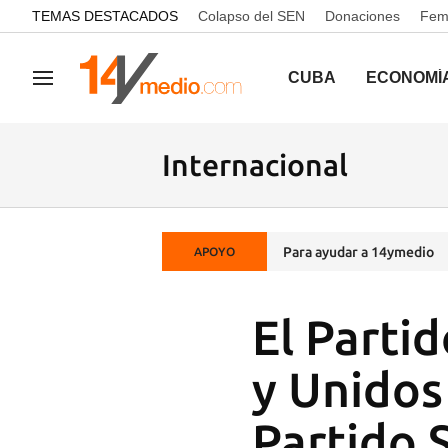
common.go-to-content
TEMAS DESTACADOS
Colapso del SEN
Donaciones
Femi
CUBA
ECONOMÍ
Navegación
Internacional
Para ayudar a 14ymedio
APOYO
El Parti
y Unidos
Partido 