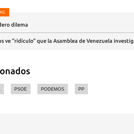
AS
dar como favorito
dero dilema
 poder guardar como favorito, primero has de iniciar sesión con
ta de 14ymedio.
s ve "ridículo" que la Asamblea de Venezuela investig
INICIAR SESIÓN
CANCELA
ionados
A
PSOE
PODEMOS
PP