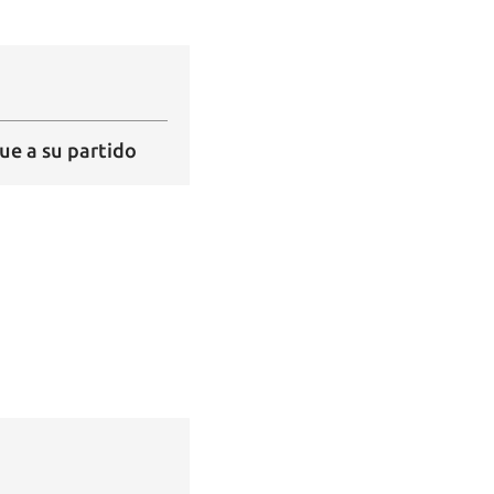
 tu
ue a su partido
R