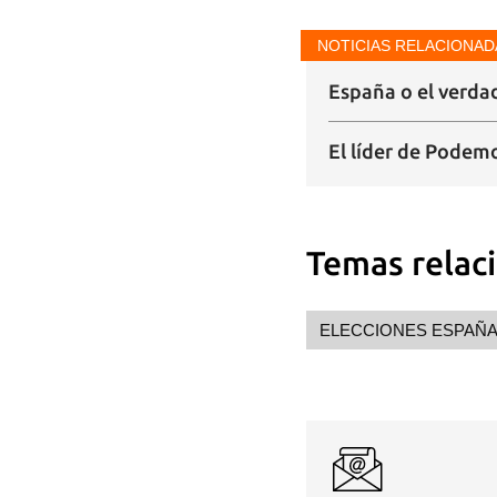
NOTICIAS RELACIONAD
Guar
España o el verda
Para
cuen
El líder de Podemo
Temas relac
ELECCIONES ESPAÑ