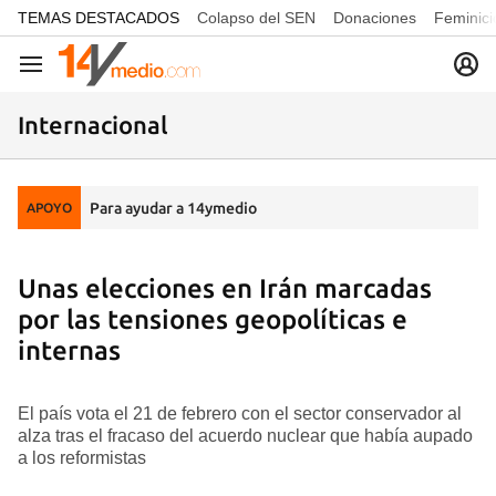
common.go-to-content
TEMAS DESTACADOS
Colapso del SEN
Donaciones
Feminici
Navegación
Internacional
Para ayudar a 14ymedio
APOYO
Unas elecciones en Irán marcadas
por las tensiones geopolíticas e
internas
El país vota el 21 de febrero con el sector conservador al
alza tras el fracaso del acuerdo nuclear que había aupado
a los reformistas