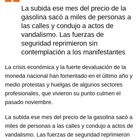
La subida ese mes del precio de la
gasolina sacó a miles de personas a
las calles y condujo a actos de
Guardar como favorito
vandalismo. Las fuerzas de
Para poder guardar como favorito, primero has de
seguridad reprimieron sin
iniciar sesión con tu cuenta de 14ymedio.
contemplación a los manifestantes
INICIAR SESIÓN
CANCELAR
La crisis económica y la fuerte devaluación de la
moneda nacional han fomentado en el último año y
medio protestas y huelgas de algunos sectores
profesionales, que vivieron su punto culmen el
pasado noviembre.
La subida ese mes del precio de la gasolina sacó a
miles de personas a las calles y condujo a actos de
vandalismo. Las fuerzas de seguridad reprimieron