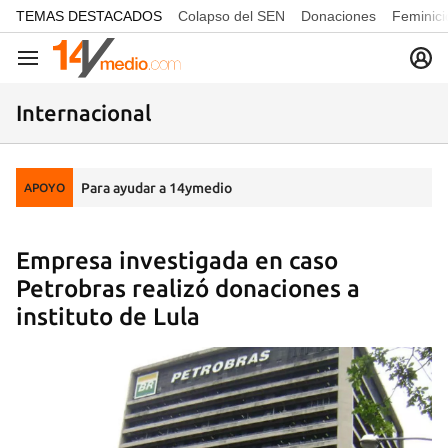
common.go-to-content
TEMAS DESTACADOS
Colapso del SEN
Donaciones
Feminici
Navegación
Internacional
Para ayudar a 14ymedio
APOYO
Empresa investigada en caso
Petrobras realizó donaciones a
instituto de Lula