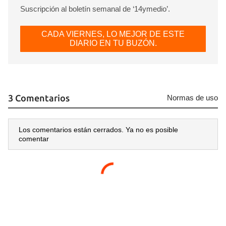
Suscripción al boletín semanal de ‘14ymedio’.
Guardar como favorito
CADA VIERNES, LO MEJOR DE ESTE
Para poder guardar como favorito, primero has de
DIARIO EN TU BUZÓN.
iniciar sesión con tu cuenta de 14ymedio.
INICIAR SESIÓN
CANCELAR
3 Comentarios
Normas de uso
Los comentarios están cerrados. Ya no es posible
comentar