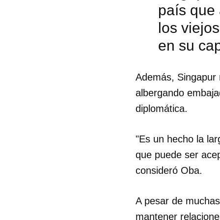
país que
los viejo
en su ca
Además, Singapur 
albergando embajad
diplomática.
"Es un hecho la larg
que puede ser acep
consideró Oba.
A pesar de muchas p
mantener relacione