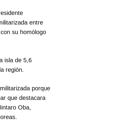
residente
ilitarizada entre
o con su homólogo
 isla de 5,6
a región.
militarizada porque
gar que destacara
Mintaro Oba,
Coreas.