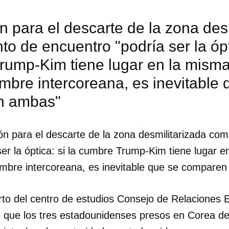
n para el descarte de la zona des
o de encuentro "podría ser la ópti
rump-Kim tiene lugar en la misma
mbre intercoreana, es inevitable 
n ambas"
ón para el descarte de la zona desmilitarizada co
er la óptica: si la cumbre Trump-Kim tiene lugar 
umbre intercoreana, es inevitable que se compare
dar como favorito
rto del centro de estudios Consejo de Relaciones 
 poder guardar como favorito, primero has de iniciar sesión con
de que los tres estadounidenses presos en Corea d
ta de 14ymedio.