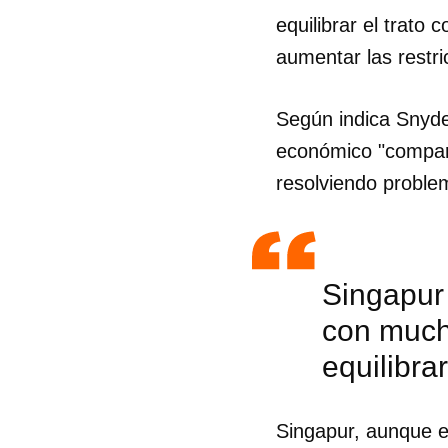
equilibrar el trat
aumentar las restri
Según indica Snyder
económico "compara
resolviendo proble
Singapur 
con much
equilibra
Singapur, aunque e