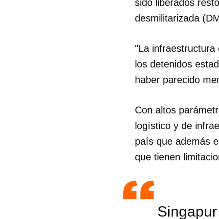
sido liberados rest
desmilitarizada (D
"La infraestructura
los detenidos esta
haber parecido men
Con altos parámetr
logístico y de infr
país que además es
que tienen limitaci
Singapur 