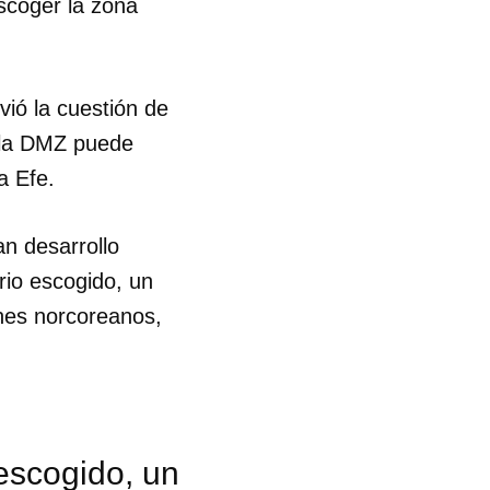
escoger la zona
R
vió la cuestión de
 la DMZ puede
a Efe.
n desarrollo
rio escogido, un
ones norcoreanos,
escogido, un