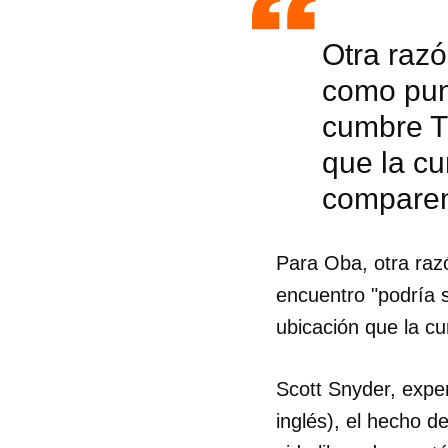
Otra razó
como punt
cumbre T
que la cu
compare
Para Oba, otra raz
encuentro "podría s
ubicación que la c
Guar
Scott Snyder, expe
Para
inglés), el hecho 
cuen