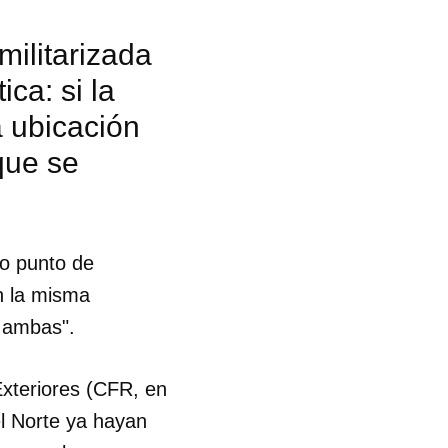
militarizada
ca: si la
 ubicación
que se
mo punto de
en la misma
n ambas".
Exteriores (CFR, en
 tu
el Norte ya hayan