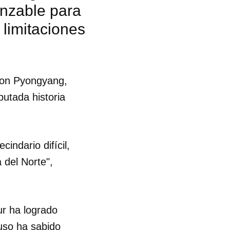
anzable para
 limitaciones
con Pyongyang,
utada historia
indario difícil,
del Norte",
ur ha logrado
uso ha sabido