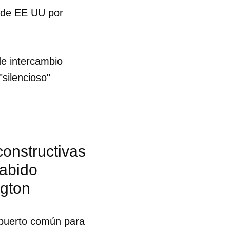
s de EE UU por
de intercambio
silencioso"
onstructivas
sabido
ngton
n puerto común para