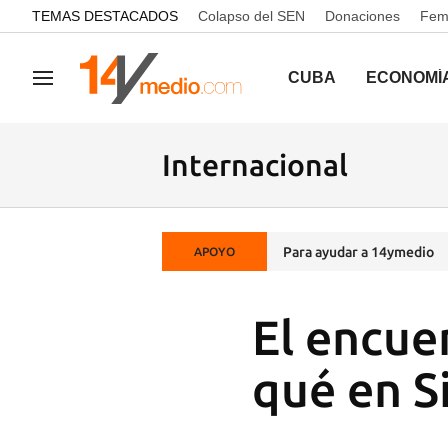
common.go-to-content
TEMAS DESTACADOS
Colapso del SEN
Donaciones
Femi
CUBA
ECONOMÍ
Navegación
Internacional
Para ayudar a 14ymedio
APOYO
El encue
qué en S