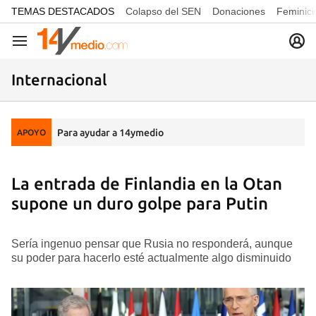
common.go-to-content
TEMAS DESTACADOS
Colapso del SEN
Donaciones
Feminici
Navegación
Internacional
Para ayudar a 14ymedio
APOYO
La entrada de Finlandia en la Otan
supone un duro golpe para Putin
Sería ingenuo pensar que Rusia no responderá, aunque
su poder para hacerlo esté actualmente algo disminuido