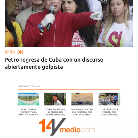
NICARAGUA
EE UU propone a la OEA convocar a los
cancilleres para "tomar medidas" contra las
decisiones de Ortega
OPINIÓN
Petro regresa de Cuba con un discurso
abiertamente golpista