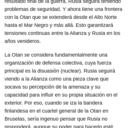
resultado final de la guerra, Rusia seguirá teniendo
problemas de seguridad. Y ahora tiene una frontera
con la Otan que se extenderá desde el Alto Norte
hasta el Mar Negro y más allá. Esto garantizará
Guardar como favorito
tensiones continuas entre la Alianza y Rusia en los
años venideros.
Para poder guardar como favorito, primero has de
iniciar sesión con tu cuenta de 14ymedio.
La Otan se considera fundamentalmente una
INICIAR SESIÓN
CANCELAR
organización de defensa colectiva, cuya fuerza
principal es la disuasión (nuclear). Rusia seguirá
viendo a la Alianza como una pieza clave que
socava su percepción de la amenaza y su
capacidad para influir en su propia situación en el
exterior. Por eso, cuando se iza la bandera
finlandesa en el cuartel general de la Otan en
Bruselas, sería ingenuo pensar que Rusia no
responderá, aunque su poder para hacerlo esté