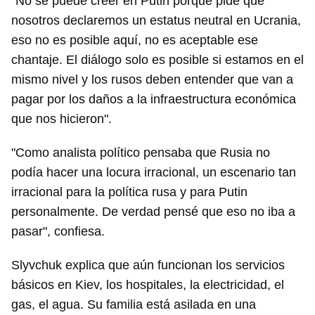
"No se puede creer en Putin porque pide que
nosotros declaremos un estatus neutral en Ucrania,
eso no es posible aquí, no es aceptable ese
chantaje. El diálogo solo es posible si estamos en el
mismo nivel y los rusos deben entender que van a
pagar por los daños a la infraestructura económica
que nos hicieron".
"Como analista político pensaba que Rusia no
Guardar como favorito
podía hacer una locura irracional, un escenario tan
Para poder guardar como favorito, primero has de
irracional para la política rusa y para Putin
iniciar sesión con tu cuenta de 14ymedio.
personalmente. De verdad pensé que eso no iba a
INICIAR SESIÓN
CANCELAR
pasar", confiesa.
Slyvchuk explica que aún funcionan los servicios
básicos en Kiev, los hospitales, la electricidad, el
gas, el agua. Su familia está asilada en una