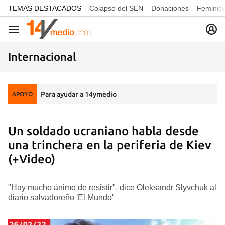
common.go-to-content
TEMAS DESTACADOS
Colapso del SEN
Donaciones
Feminici
Navegación
Internacional
Para ayudar a 14ymedio
APOYO
Un soldado ucraniano habla desde
una trinchera en la periferia de Kiev
(+Video)
"Hay mucho ánimo de resistir", dice Oleksandr Slyvchuk al
diario salvadoreño 'El Mundo'