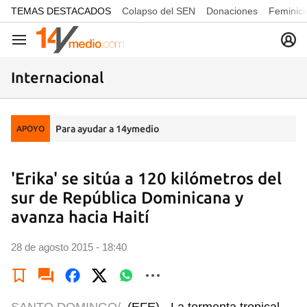
common.go-to-content
TEMAS DESTACADOS
Colapso del SEN
Donaciones
Feminici
Navegación
Internacional
Para ayudar a 14ymedio
APOYO
'Erika' se sitúa a 120 kilómetros del
sur de República Dominicana y
avanza hacia Haití
28 de agosto 2015 - 18:40