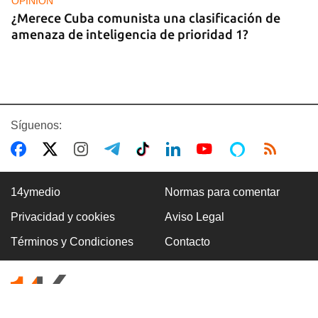
OPINIÓN
¿Merece Cuba comunista una clasificación de
amenaza de inteligencia de prioridad 1?
Síguenos:
14ymedio
Normas para comentar
Privacidad y cookies
Aviso Legal
ASALTOS
Términos y Condiciones
Contacto
"Cuba entera es una boca de lobo"