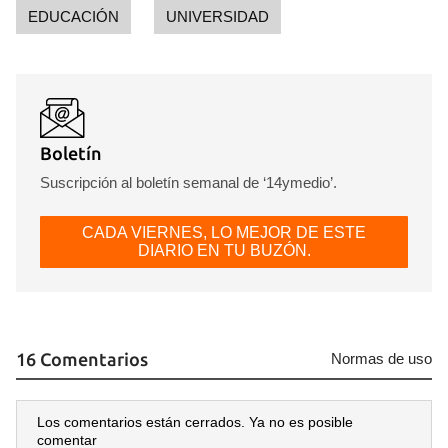
EDUCACIÓN
UNIVERSIDAD
Boletín
Suscripción al boletín semanal de ‘14ymedio’.
CADA VIERNES, LO MEJOR DE ESTE
DIARIO EN TU BUZÓN.
16 Comentarios
Normas de uso
Guardar como favorito
Para poder guardar como favorito, primero has de
iniciar sesión con tu cuenta de 14ymedio.
Los comentarios están cerrados. Ya no es posible
comentar