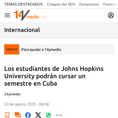
common.go-to-content
TEMAS DESTACADOS
Colapso del SEN
Donaciones
Feminici
Navegación
Internacional
Para ayudar a 14ymedio
APOYO
Los estudiantes de Johns Hopkins
University podrán cursar un
semestre en Cuba
14ymedio
10 de agosto 2015 - 08:08