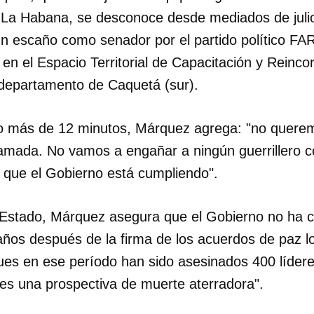
e La Habana, se desconoce desde mediados de jul
un escaño como senador por el partido político FAR
s en el Espacio Territorial de Capacitación y Reinc
l departamento de Caquetá (sur).
o más de 12 minutos, Márquez agrega: "no querem
ramada. No vamos a engañar a ningún guerrillero c
, que el Gobierno está cumpliendo".
al Estado, Márquez asegura que el Gobierno no ha 
años después de la firma de los acuerdos de paz 
ues en ese período han sido asesinados 400 lídere
dar como favorito
e es una prospectiva de muerte aterradora".
 poder guardar como favorito, primero has de iniciar sesión con
ta de 14ymedio.