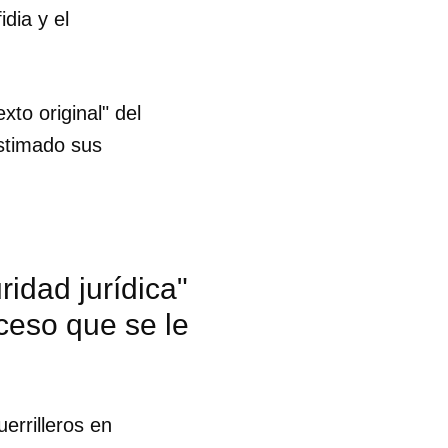
dia y el
R
to original" del
stimado sus
idad jurídica"
oceso que se le
errilleros en