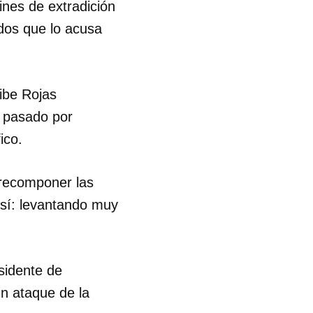
ines de extradición
idos que lo acusa
yibe Rojas
o pasado por
ico.
 recomponer las
 sí: levantando muy
esidente de
un ataque de la