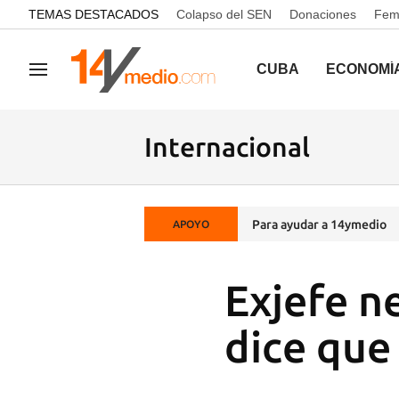
common.go-to-content
TEMAS DESTACADOS
Colapso del SEN
Donaciones
Femi
CUBA
ECONOMÍ
Navegación
Internacional
Para ayudar a 14ymedio
APOYO
Exjefe n
dice que