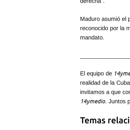
derecha".
Maduro asumió el p
reconocido por la m
mandato.
_______________
14yme
El equipo de
realidad de la Cub
invitamos a que co
14ymedio
. Juntos 
Temas relac