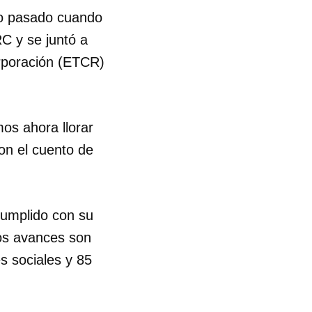
io pasado cuando
C y se juntó a
orporación (ETCR)
os ahora llorar
on el cuento de
cumplido con su
los avances son
s sociales y 85
 tu