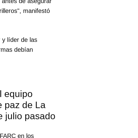
s antes de asegurar
illeros", manifestó
 y líder de las
armas debían
l equipo
e paz de La
 julio pasado
s FARC en los