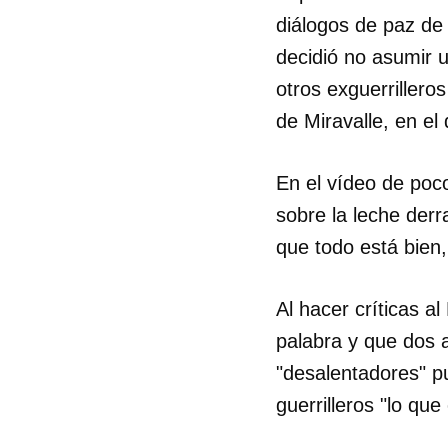
diálogos de paz d
decidió no asumir 
otros exguerrillero
de Miravalle, en e
En el vídeo de poc
sobre la leche der
que todo está bien
Al hacer críticas 
palabra y que dos 
"desalentadores" p
Guar
guerrilleros "lo qu
Para
cuen