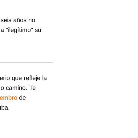
 seis años no
 "ilegítimo" su
________________
io que refleje la
go camino. Te
iembro
de
uba.