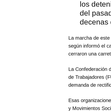
los deten
del pasad
decenas 
La marcha de este 
según informó el c
cerraron una carret
La Confederación d
de Trabajadores (F
demanda de rectifi
Guar
Esas organizacione
Para
y Movimientos Soci
cuen