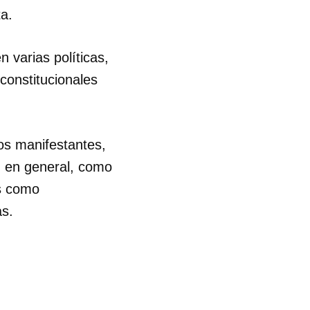
a.
R
n varias políticas,
constitucionales
os manifestantes,
ón en general, como
os como
as.