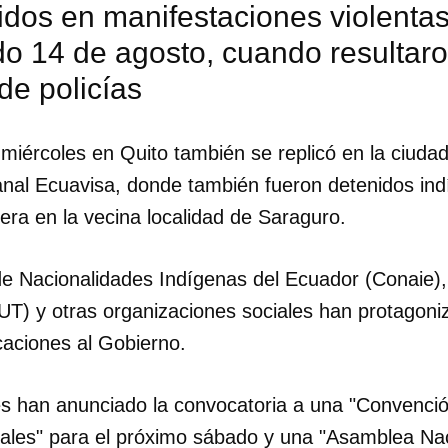
idos en manifestaciones violentas
o 14 de agosto, cuando resultaro
de policías
miércoles en Quito también se replicó en la ciudad
anal Ecuavisa, donde también fueron detenidos in
era en la vecina localidad de Saraguro.
e Nacionalidades Indígenas del Ecuador (Conaie), 
UT) y otras organizaciones sociales han protagoni
caciones al Gobierno.
dar como favorito
s han anunciado la convocatoria a una "Convenci
 poder guardar como favorito, primero has de iniciar sesión con
ales" para el próximo sábado y una "Asamblea Nac
ta de 14ymedio.