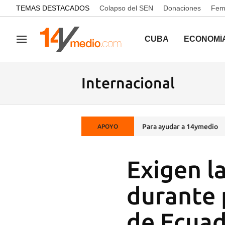
common.go-to-content
TEMAS DESTACADOS
Colapso del SEN
Donaciones
Femi
CUBA
ECONOMÍ
Navegación
Internacional
Para ayudar a 14ymedio
APOYO
Exigen l
durante 
de Ecua