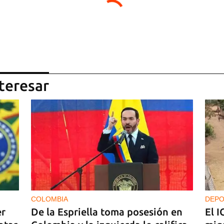
teresar
COLOMBIA
DEPO
er
De la Espriella toma posesión en
El I