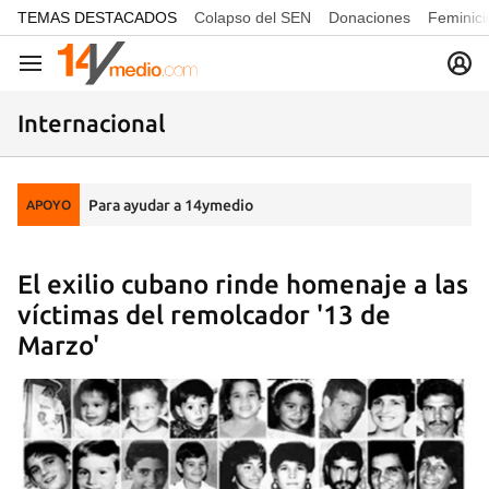
common.go-to-content
TEMAS DESTACADOS
Colapso del SEN
Donaciones
Feminici
Navegación
Internacional
Para ayudar a 14ymedio
APOYO
El exilio cubano rinde homenaje a las
víctimas del remolcador '13 de
Marzo'