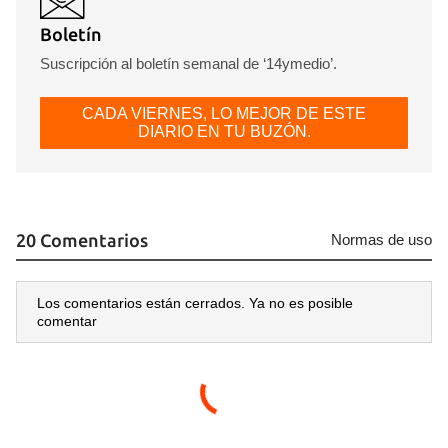
Boletín
Suscripción al boletín semanal de ‘14ymedio’.
CADA VIERNES, LO MEJOR DE ESTE
DIARIO EN TU BUZÓN.
20 Comentarios
Normas de uso
Guardar como favorito
Los comentarios están cerrados. Ya no es posible
comentar
Para poder guardar como favorito, primero has de
iniciar sesión con tu cuenta de 14ymedio.
INICIAR SESIÓN
CANCELAR