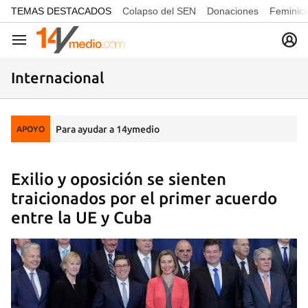
common.go-to-content
TEMAS DESTACADOS
Colapso del SEN
Donaciones
Feminici
Navegación
Internacional
Para ayudar a 14ymedio
APOYO
Exilio y oposición se sienten
traicionados por el primer acuerdo
entre la UE y Cuba