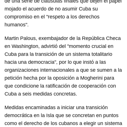
de una serie de cláusulas finales que dejen el papel
mojado el acuerdo de no asumir Cuba su
compromiso en el "respeto a los derechos
humanos".
Martin Palous, exembajador de la República Checa
en Washington, advirtió del "momento crucial en
Cuba para la transición de un sistema totalitario
hacia una democracia", por lo que instó a las
organizaciones internacionales a que se sumen a la
petición hecha por la oposición a Mogherini para
Guardar como favorito
que condicione la ratificación de cooperación con
Para poder guardar como favorito, primero has de
Cuba a seis medidas concretas.
iniciar sesión con tu cuenta de 14ymedio.
Medidas encaminadas a iniciar una transición
INICIAR SESIÓN
CANCELAR
democrática en la Isla que se concretan en puntos
como el derecho de los cubanos a elegir un sistema