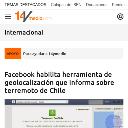
common.go-to-content
TEMAS DESTACADOS
Colapso del SEN
Donaciones
Feminici
Navegación
Internacional
Para ayudar a 14ymedio
APOYO
Facebook habilita herramienta de
geolocalización que informa sobre
terremoto de Chile