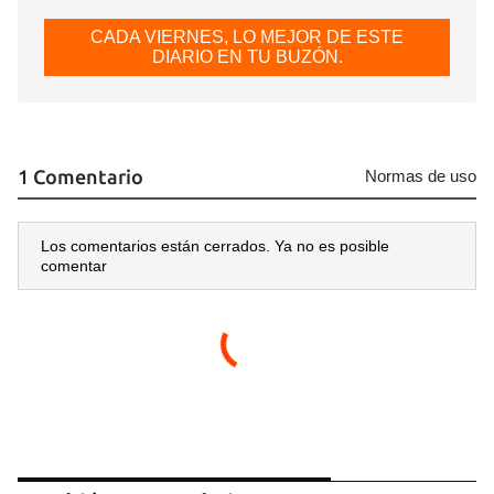
CADA VIERNES, LO MEJOR DE ESTE
DIARIO EN TU BUZÓN.
1 Comentario
Normas de uso
Los comentarios están cerrados. Ya no es posible
comentar
Guardar como favorito
Para poder guardar como favorito, primero has de
iniciar sesión con tu cuenta de 14ymedio.
INICIAR SESIÓN
CANCELAR