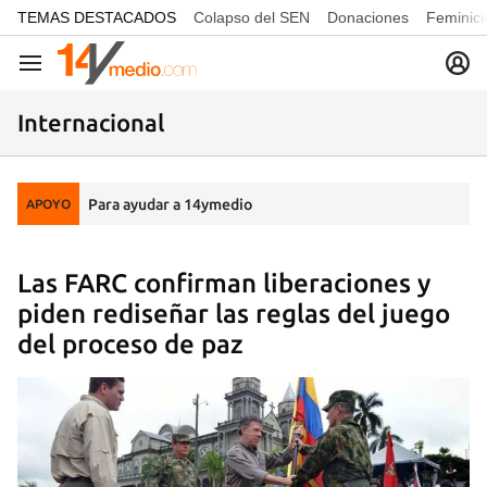
common.go-to-content
TEMAS DESTACADOS
Colapso del SEN
Donaciones
Feminici
Navegación
Internacional
Para ayudar a 14ymedio
APOYO
Las FARC confirman liberaciones y
piden rediseñar las reglas del juego
del proceso de paz