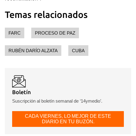
Temas relacionados
FARC
PROCESO DE PAZ
RUBÉN DARÍO ALZATA
CUBA
Guardar como favorito
Para poder guardar como favorito, primero has de
iniciar sesión con tu cuenta de 14ymedio.
Boletín
INICIAR SESIÓN
CANCELAR
Suscripción al boletín semanal de ‘14ymedio’.
CADA VIERNES, LO MEJOR DE ESTE
DIARIO EN TU BUZÓN.