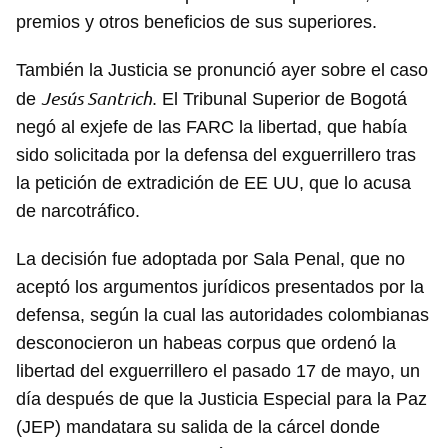
Guardar como favorito
premios y otros beneficios de sus superiores.
Para poder guardar como favorito, primero has de
iniciar sesión con tu cuenta de 14ymedio.
También la Justicia se pronunció ayer sobre el caso
Jesús Santrich
de
. El Tribunal Superior de Bogotá
INICIAR SESIÓN
CANCELAR
negó al exjefe de las FARC la libertad, que había
sido solicitada por la defensa del exguerrillero tras
la petición de extradición de EE UU, que lo acusa
de narcotráfico.
La decisión fue adoptada por Sala Penal, que no
aceptó los argumentos jurídicos presentados por la
defensa, según la cual las autoridades colombianas
desconocieron un habeas corpus que ordenó la
libertad del exguerrillero el pasado 17 de mayo, un
día después de que la Justicia Especial para la Paz
(JEP) mandatara su salida de la cárcel donde