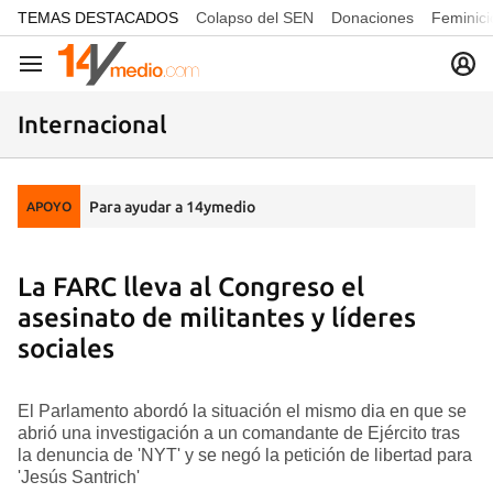
common.go-to-content
TEMAS DESTACADOS
Colapso del SEN
Donaciones
Feminici
Navegación
Internacional
Para ayudar a 14ymedio
APOYO
La FARC lleva al Congreso el
asesinato de militantes y líderes
sociales
El Parlamento abordó la situación el mismo dia en que se
abrió una investigación a un comandante de Ejército tras
la denuncia de 'NYT' y se negó la petición de libertad para
'Jesús Santrich'