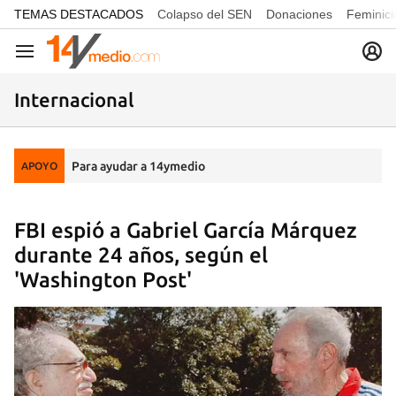
common.go-to-content
TEMAS DESTACADOS
Colapso del SEN
Donaciones
Feminici
Navegación
Internacional
Para ayudar a 14ymedio
APOYO
FBI espió a Gabriel García Márquez
durante 24 años, según el
'Washington Post'