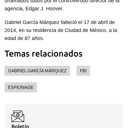
ordenados todos por el controvertido director de la
agencia, Edgar J. Hoover.
Guardar como favorito
Gabriel García Márquez falleció el 17 de abril de
Para poder guardar como favorito, primero has de
2014, en su residencia de Ciudad de México, a la
iniciar sesión con tu cuenta de 14ymedio.
edad de 87 años.
INICIAR SESIÓN
CANCELAR
Temas relacionados
GABRIEL GARCÍA MÁRQUEZ
FBI
ESPIONAGE
Boletín