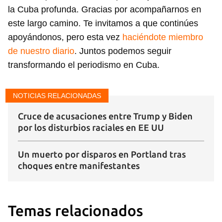
Para poder guardar como favorito, primero has de
la Cuba profunda. Gracias por acompañarnos en
iniciar sesión con tu cuenta de 14ymedio.
este largo camino. Te invitamos a que continúes
apoyándonos, pero esta vez
haciéndote miembro
INICIAR SESIÓN
CANCELAR
de nuestro diario
. Juntos podemos seguir
transformando el periodismo en Cuba.
NOTICIAS RELACIONADAS
Cruce de acusaciones entre Trump y Biden
por los disturbios raciales en EE UU
Un muerto por disparos en Portland tras
choques entre manifestantes
Temas relacionados