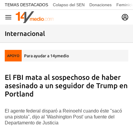
common.go-to-content
TEMAS DESTACADOS
Colapso del SEN
Donaciones
Feminici
Navegación
Internacional
Para ayudar a 14ymedio
APOYO
El FBI mata al sospechoso de haber
asesinado a un seguidor de Trump en
Portland
El agente federal disparó a Reinoehl cuando éste "sacó
una pistola", dijo al 'Washington Post' una fuente del
Departamento de Justicia