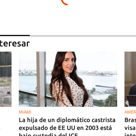
teresar
MIAMI
AMÉR
La hija de un diplomático castrista
Bras
e
expulsado de EE UU en 2003 está
vis
bajo custodia del ICE
inte