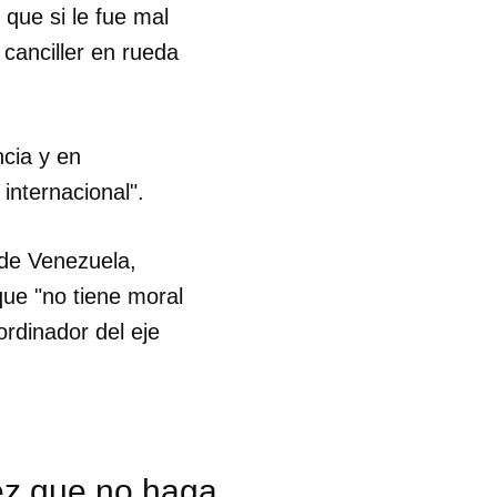
que si le fue mal
 canciller en rueda
ncia y en
internacional".
 de Venezuela,
que "no tiene moral
ordinador del eje
lez que no haga