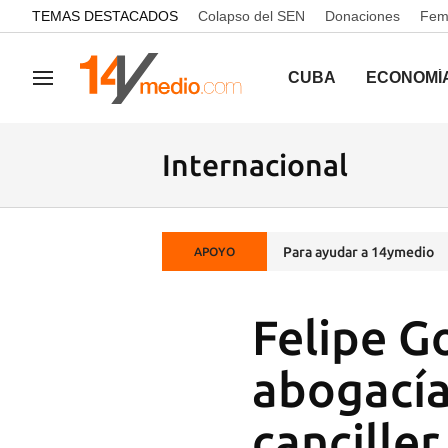
common.go-to-content
TEMAS DESTACADOS
Colapso del SEN
Donaciones
Femi
CUBA
ECONOMÍ
Navegación
Internacional
Para ayudar a 14ymedio
APOYO
Felipe G
abogacía
canciller