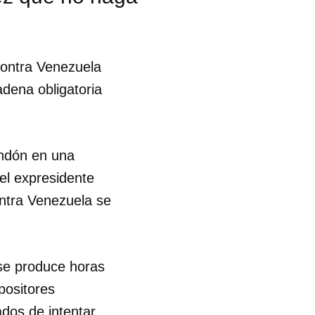
contra Venezuela
adena obligatoria
endón en una
el expresidente
ontra Venezuela se
se produce horas
 tu
positores
dos de intentar