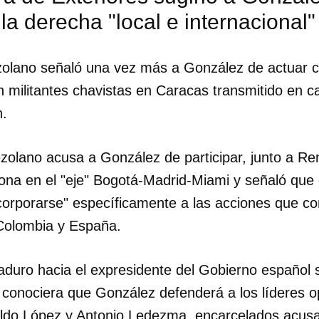
 la derecha "local e internacional"
zolano señaló una vez más a González de actuar 
 militantes chavistas en Caracas transmitido en c
n.
zolano acusa a González de participar, junto a R
na en el "eje" Bogotá-Madrid-Miami y señaló que 
ncorporarse" específicamente a las acciones que c
Colombia y España.
dar como favorito
duro hacia el expresidente del Gobierno español 
 poder guardar como favorito, primero has de iniciar sesión con
ta de 14ymedio.
conociera que González defenderá a los líderes o
ldo López y Antonio Ledezma, encarcelados acusa