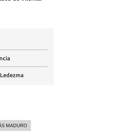
R
ncia
y Ledezma
ÁS MADURO