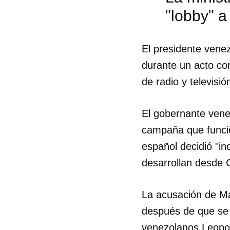
"lobby" a
El presidente vene
durante un acto con
de radio y televisió
El gobernante vene
campaña que funcio
español decidió "i
desarrollan desde 
Guar
La acusación de Ma
Para
cuen
después de que se 
venezolanos Leopo