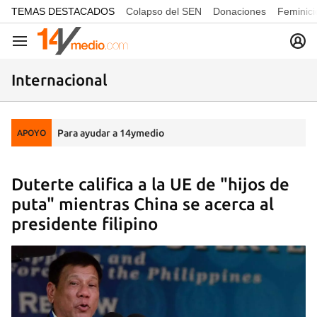
common.go-to-content
TEMAS DESTACADOS
Colapso del SEN
Donaciones
Feminici
Navegación
Internacional
Para ayudar a 14ymedio
APOYO
Duterte califica a la UE de "hijos de
puta" mientras China se acerca al
presidente filipino