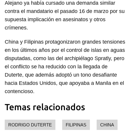
Alejano ya había cursado una demanda similar
contra el mandatario el pasado 16 de marzo por su
supuesta implicación en asesinatos y otros
crímenes.
Guardar como favorito
China y Filipinas protagonizaron grandes tensiones
Para poder guardar como favorito, primero has de
en los últimos años por el control de islas en aguas
iniciar sesión con tu cuenta de 14ymedio.
disputadas, como las del archipiélago Spratly, pero
el conflicto se ha reducido con la llegada de
INICIAR SESIÓN
CANCELAR
Duterte, que además adoptó un tono desafiante
hacia Estados Unidos, que apoyaba a Manila en el
contencioso.
Temas relacionados
RODRIGO DUTERTE
FILIPINAS
CHINA