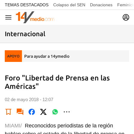
common.go-to-content
TEMAS DESTACADOS
Colapso del SEN
Donaciones
Feminici
Navegación
Internacional
Para ayudar a 14ymedio
APOYO
Foro "Libertad de Prensa en las
Américas"
02 de mayo 2018 - 12:07
MIAMI/
Reconocidos periodistas de la región