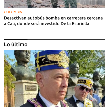
COLOMBIA
Desactivan autobús bomba en carretera cercana
a Cali, donde será investido De la Espriella
Lo último
MIAMI
La hija de un diplomático castrista expulsado de
EE UU en 2003 está bajo custodia del ICE