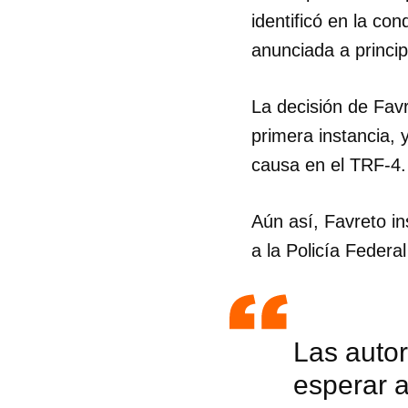
identificó en la co
anunciada a princip
La decisión de Fav
primera instancia, 
causa en el TRF-4.
Aún así, Favreto i
a la Policía Federa
Las autor
Guar
esperar a
Para
cuen