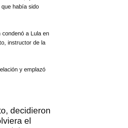
a que había sido
n condenó a Lula en
, instructor de la
celación y emplazó
to, decidieron
lviera el
 tu