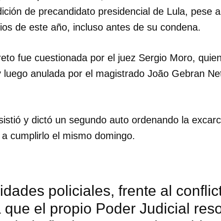
ndición de precandidato presidencial de Lula, pese 
ios de este año, incluso antes de su condena.
reto fue cuestionada por el juez Sergio Moro, quie
y luego anulada por el magistrado João Gebran Neto
nsistió y dictó un segundo auto ordenando la excar
l a cumplirlo el mismo domingo.
idades policiales, frente al conflic
dar como favorito
 que el propio Poder Judicial reso
 poder guardar como favorito, primero has de iniciar sesión con
ta de 14ymedio.