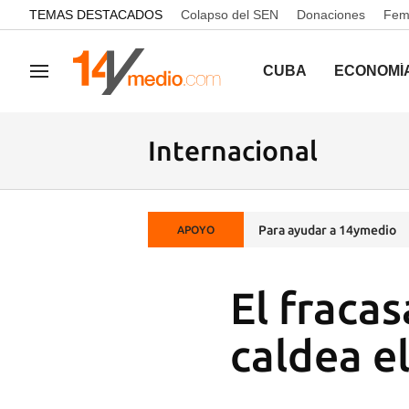
common.go-to-content
TEMAS DESTACADOS
Colapso del SEN
Donaciones
Femi
CUBA
ECONOMÍ
Navegación
Internacional
Para ayudar a 14ymedio
APOYO
El fracas
caldea el