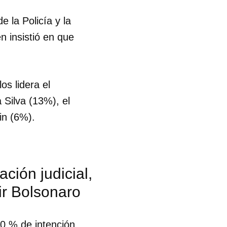
e la Policía y la
en insistió en que
os lidera el
 Silva (13%), el
in (6%).
ación judicial,
air Bolsonaro
30 % de intención