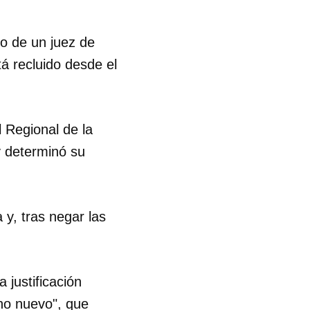
go de un juez de
tá recluido desde el
l Regional de la
y determinó su
y, tras negar las
 justificación
cho nuevo", que