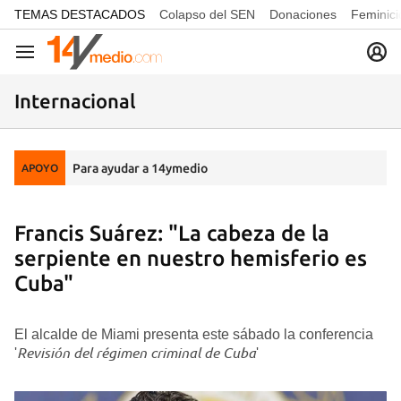
common.go-to-content
TEMAS DESTACADOS
Colapso del SEN
Donaciones
Feminici
Navegación
Internacional
Para ayudar a 14ymedio
APOYO
Francis Suárez: "La cabeza de la
serpiente en nuestro hemisferio es
Cuba"
El alcalde de Miami presenta este sábado la conferencia
Revisión del régimen criminal de Cuba
'
'