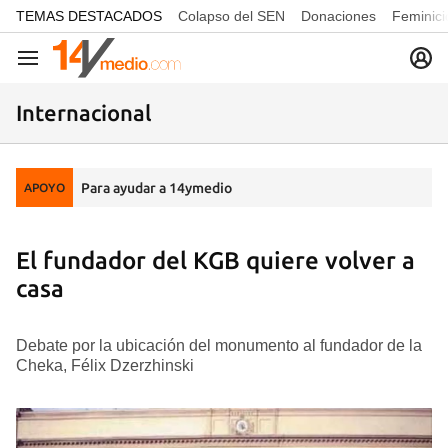
common.go-to-content
TEMAS DESTACADOS
Colapso del SEN
Donaciones
Feminici
Navegación
Internacional
Para ayudar a 14ymedio
APOYO
El fundador del KGB quiere volver a
casa
Debate por la ubicación del monumento al fundador de la
Cheka, Félix Dzerzhinski