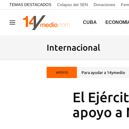
common.go-to-content
TEMAS DESTACADOS
Colapso del SEN
Donaciones
Femi
CUBA
ECONOMÍ
Navegación
Internacional
Para ayudar a 14ymedio
APOYO
El Ejérci
apoyo a 