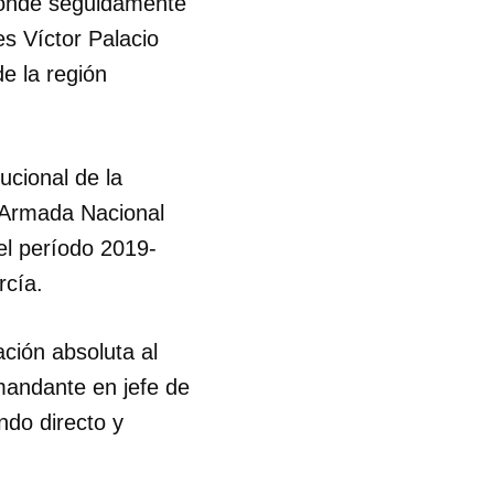
onde seguidamente
es Víctor Palacio
e la región
ucional de la
a Armada Nacional
el período 2019-
rcía.
ción absoluta al
mandante en jefe de
ndo directo y
 tu