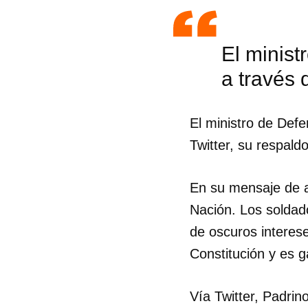
El minist
a través 
El ministro de Defe
Twitter, su respald
En su mensaje de ay
Nación. Los soldad
de oscuros interes
Constitución y es g
Vía Twitter, Padri