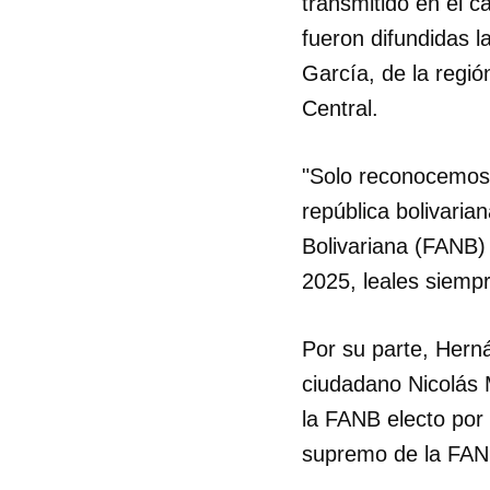
transmitido en el c
fueron difundidas l
García, de la regi
Central.
"Solo reconocemos y
república bolivari
Bolivariana (FANB)
2025, leales siempr
Por su parte, Hern
ciudadano Nicolás 
Guar
la FANB electo por 
supremo de la FAN
Para
cuen