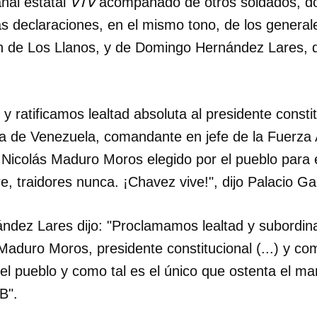
VTV
anal estatal
acompañado de otros soldados, d
as declaraciones, en el mismo tono, de los general
ón de Los Llanos, y de Domingo Hernández Lares, d
 ratificamos lealtad absoluta al presidente constit
ana de Venezuela, comandante en jefe de la Fuerz
 Nicolás Maduro Moros elegido por el pueblo para 
e, traidores nunca. ¡Chavez vive!", dijo Palacio Ga
ández Lares dijo: "Proclamamos lealtad y subordina
Maduro Moros, presidente constitucional (...) y co
dar como favorito
el pueblo y como tal es el único que ostenta el ma
B".
 poder guardar como favorito, primero has de iniciar sesión con
ta de 14ymedio.