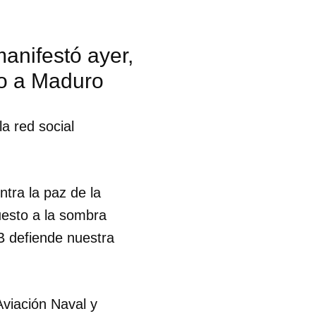
R
manifestó ayer,
ldo a Maduro
la red social
ntra la paz de la
uesto a la sombra
B defiende nuestra
Aviación Naval y