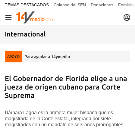
common.go-to-content
TEMAS DESTACADOS
Colapso del SEN
Donaciones
Feminici
Navegación
Internacional
Para ayudar a 14ymedio
APOYO
El Gobernador de Florida elige a una
jueza de origen cubano para Corte
Suprema
Bárbara Lagoa es la primera mujer hispana que es
magistrada de la Corte estatal, integrada por siete
magistrados con un mandato de seis años prorrogables