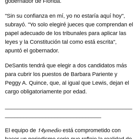
gobernador de Florida.
"Sin su confianza en mí, yo no estaría aquí hoy",
Guardar como favorito
subrayó. "Yo solo elegiré jueces que comprendan el
Para poder guardar como favorito, primero has de
papel adecuado de los tribunales para aplicar las
iniciar sesión con tu cuenta de 14ymedio.
leyes y la Constitución tal como está escrita",
apuntó el gobernador.
INICIAR SESIÓN
CANCELAR
DeSantis tendrá que elegir a dos candidatos más
para cubrir los puestos de Barbara Pariente y
Peggy A. Quince, que, al igual que Lewis, dejan el
cargo obligatoriamente por edad.
_________________________________________
_______________________________
14ymedio
El equipo de
está comprometido con