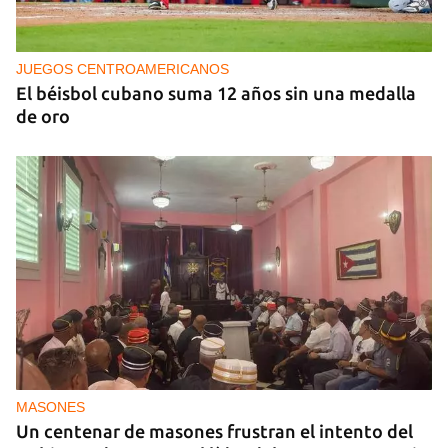
EE UU propone a la OEA convocar a los
cancilleres para "tomar medidas" contra las
decisiones de Ortega
JUEGOS CENTROAMERICANOS
El béisbol cubano suma 12 años sin una medalla
de oro
MASONES
Un centenar de masones frustran el intento del