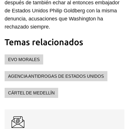
después de también echar al entonces embajador
de Estados Unidos Philip Goldberg con la misma
denuncia, acusaciones que Washington ha
rechazado siempre.
Temas relacionados
EVO MORALES
AGENCIA ANTIDROGAS DE ESTADOS UNIDOS
Guardar como favorito
CÁRTEL DE MEDELLÍN
Para poder guardar como favorito, primero has de
iniciar sesión con tu cuenta de 14ymedio.
INICIAR SESIÓN
CANCELAR