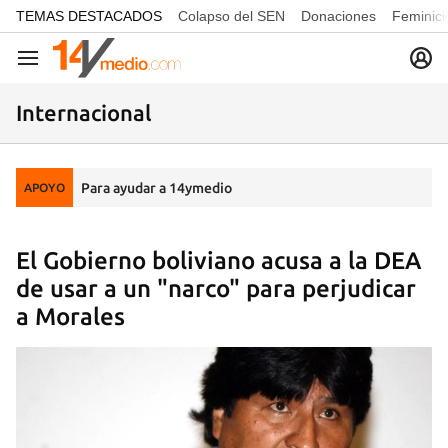
common.go-to-content
TEMAS DESTACADOS
Colapso del SEN
Donaciones
Feminici
Navegación
Internacional
Para ayudar a 14ymedio
APOYO
El Gobierno boliviano acusa a la DEA
de usar a un "narco" para perjudicar
a Morales