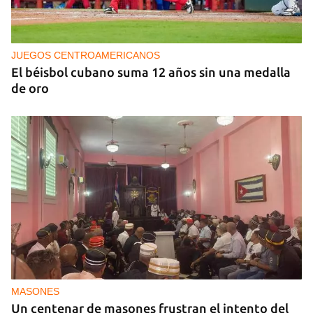
NICARAGUA
EE UU propone a la OEA convocar a los
cancilleres para "tomar medidas" contra las
decisiones de Ortega
JUEGOS CENTROAMERICANOS
El béisbol cubano suma 12 años sin una medalla
de oro
MASONES
Un centenar de masones frustran el intento del