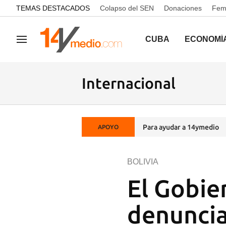
common.go-to-content
TEMAS DESTACADOS
Colapso del SEN
Donaciones
Femi
CUBA
ECONOMÍ
Navegación
Internacional
Para ayudar a 14ymedio
APOYO
BOLIVIA
El Gobie
denuncia