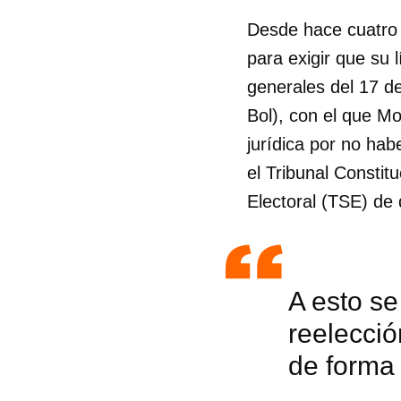
Desde hace cuatro 
para exigir que su 
generales del 17 de
Bol), con el que Mo
jurídica por no hab
el Tribunal Constit
Electoral (TSE) de 
A esto se
reelecció
Guar
de forma
Para
cuen