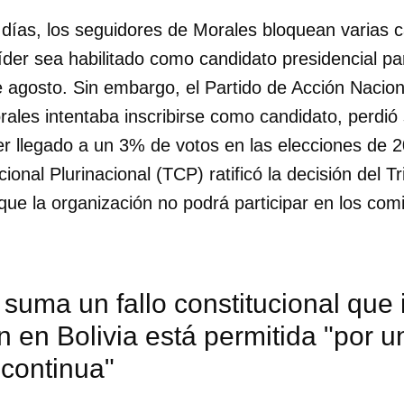
días, los seguidores de Morales bloquean varias ca
líder sea habilitado como candidato presidencial pa
 agosto. Sin embargo, el Partido de Acción Nacion
rales intentaba inscribirse como candidato, perdió
er llegado a un 3% de votos en las elecciones de 2
ucional Plurinacional (TCP) ratificó la decisión del 
que la organización no podrá participar en los comi
 suma un fallo constitucional que 
n en Bolivia está permitida "por 
dar como favorito
 continua"
 poder guardar como favorito, primero has de iniciar sesión con
ta de 14ymedio.