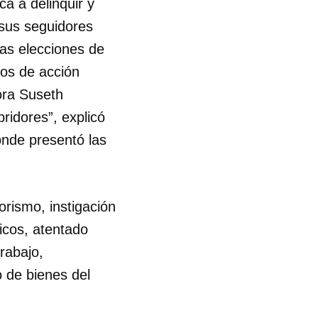
ca a delinquir y
 sus seguidores
las elecciones de
tos de acción
ñora Suseth
ridores”, explicó
donde presentó las
orismo, instigación
licos, atentado
trabajo,
o de bienes del