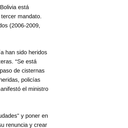
Bolivia está
R
n tercer mandato.
odos (2006-2009,
ía han sido heridos
teras. “Se está
 paso de cisternas
eridas, policías
anifestó el ministro
iudades" y poner en
 su renuncia y crear