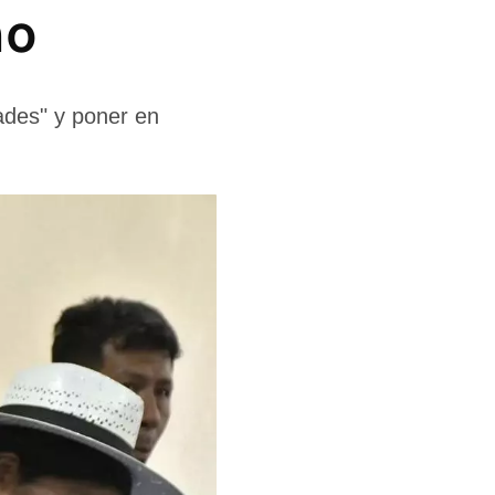
mo
ades" y poner en