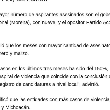
ayor número de aspirantes asesinados son el gob
nal (Morena), con nueve, y el opositor Partido Ac
lló que los meses con mayor cantidad de asesinatos
brero y marzo.
casos en los últimos tres meses ha sido del 150%, 
piral de violencia que coincide con la conclusión 
gistro de candidaturas a nivel local", advirtió.
dar como favorito
ficó que las entidades con más casos de violencia
 poder guardar como favorito, primero has de iniciar sesión con
 y Michoacán.
ta de 14ymedio.