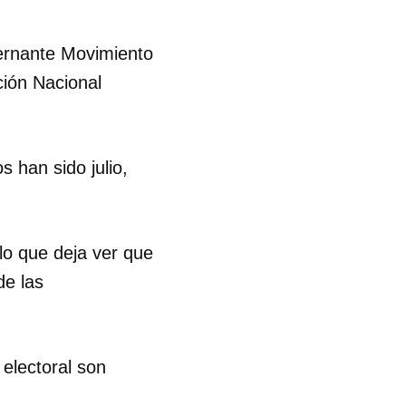
ernante Movimiento
ción Nacional
 han sido julio,
lo que deja ver que
de las
 electoral son
 tu