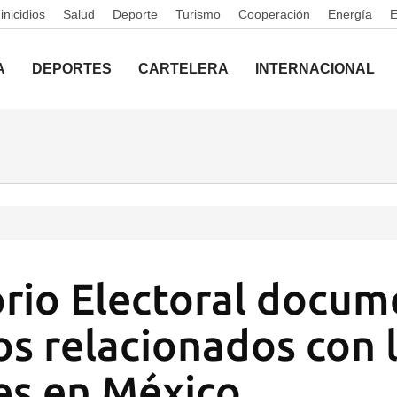
nicidios
Salud
Deporte
Turismo
Cooperación
Energía
A
DEPORTES
CARTELERA
INTERNACIONAL
rio Electoral docum
os relacionados con 
es en México