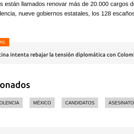
es están llamados renovar más de 20.000 cargos de
dencia, nueve gobiernos estatales, los 128 escaño
AS
ntina intenta rebajar la tensión diplomática con Colo
ionados
IOLENCIA
MÉXICO
CANDIDATOS
ASESINAT