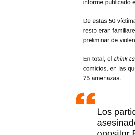
informe publicado 
De estas 50 víctima
resto eran familiare
preliminar de viole
think t
En total, el
comicios, en las q
75 amenazas.
Los part
asesinad
opositor 