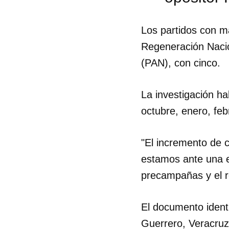
Los partidos con m
Regeneración Nacio
(PAN), con cinco.
La investigación ha
octubre, enero, fe
"El incremento de 
estamos ante una es
precampañas y el re
Guar
El documento identi
Para
Guerrero, Veracruz
cuen