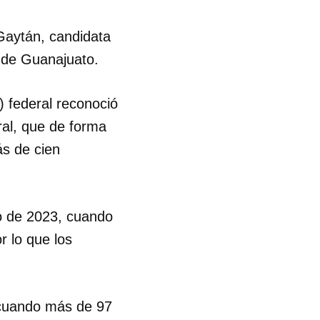
R
Gaytán, candidata
o de Guanajuato.
 federal reconoció
ral, que de forma
ás de cien
io de 2023, cuando
r lo que los
, cuando más de 97