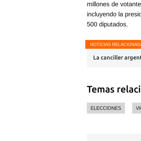
millones de votant
incluyendo la presi
500 diputados.
NOTICIAS RELACIONAD
La canciller arge
Temas relac
ELECCIONES
V