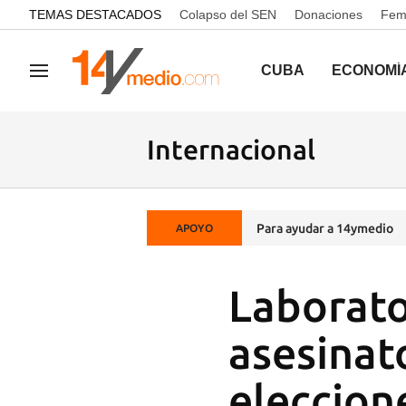
common.go-to-content
TEMAS DESTACADOS
Colapso del SEN
Donaciones
Femi
CUBA
ECONOMÍ
Navegación
Internacional
Para ayudar a 14ymedio
APOYO
Laborato
asesinat
eleccion