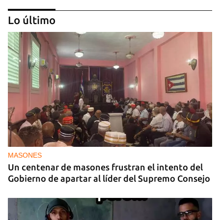
Lo último
NICARAGUA
EE UU propone a la OEA convocar a los
cancilleres para "tomar medidas" contra las
decisiones de Ortega
MASONES
Un centenar de masones frustran el intento del
Gobierno de apartar al líder del Supremo Consejo