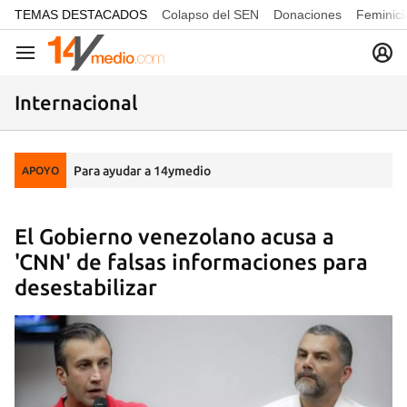
common.go-to-content
TEMAS DESTACADOS
Colapso del SEN
Donaciones
Feminici
Navegación
Internacional
Para ayudar a 14ymedio
APOYO
El Gobierno venezolano acusa a
'CNN' de falsas informaciones para
desestabilizar