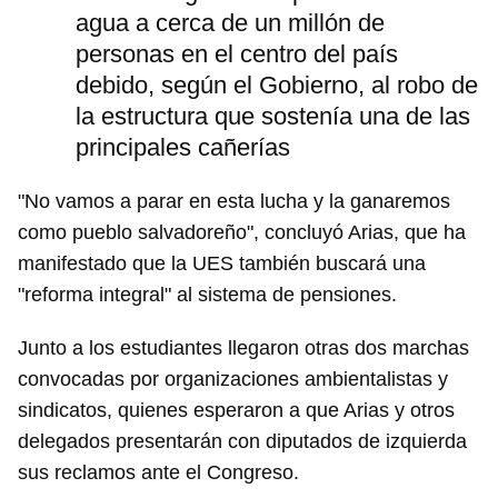
agua a cerca de un millón de
personas en el centro del país
Guardar como favorito
debido, según el Gobierno, al robo de
la estructura que sostenía una de las
Para poder guardar como favorito, primero has de
iniciar sesión con tu cuenta de 14ymedio.
principales cañerías
INICIAR SESIÓN
CANCELAR
"No vamos a parar en esta lucha y la ganaremos
como pueblo salvadoreño", concluyó Arias, que ha
manifestado que la UES también buscará una
"reforma integral" al sistema de pensiones.
Junto a los estudiantes llegaron otras dos marchas
convocadas por organizaciones ambientalistas y
sindicatos, quienes esperaron a que Arias y otros
delegados presentarán con diputados de izquierda
sus reclamos ante el Congreso.