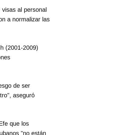
visas al personal
n a normalizar las
sh (2001-2009)
ones
iesgo de ser
tro", aseguró
Efe que los
cubanos "no están