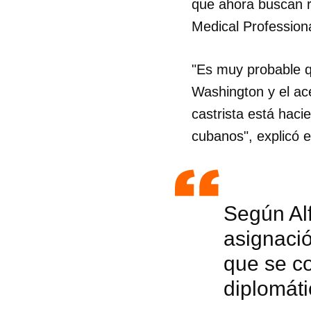
que ahora buscan 
Medical Professiona
"Es muy probable q
Washington y el ac
castrista está haci
cubanos", explicó el
Según Al
asignació
que se c
diplomát