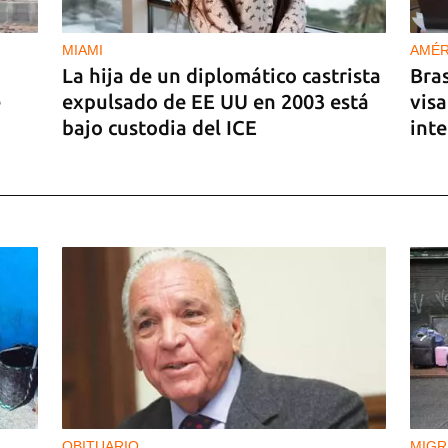
MIAMI
AMÉR
La hija de un diplomático castrista
Bras
e
expulsado de EE UU en 2003 está
vis
bajo custodia del ICE
inte
dos
OBITUARIO
MIGR