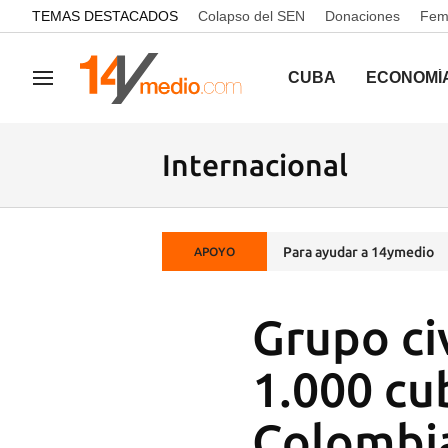
common.go-to-content
TEMAS DESTACADOS
Colapso del SEN
Donaciones
Femi
CUBA
ECONOMÍ
Navegación
Internacional
Para ayudar a 14ymedio
APOYO
Grupo ci
1.000 cu
Colombi