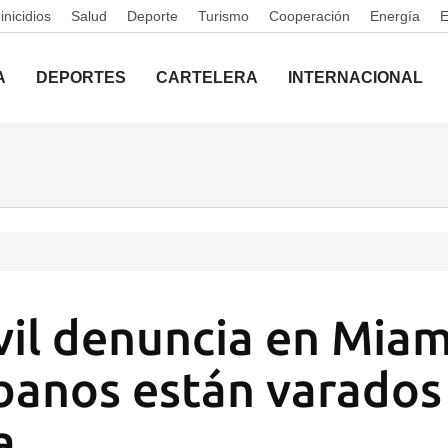
nicidios
Salud
Deporte
Turismo
Cooperación
Energía
A
DEPORTES
CARTELERA
INTERNACIONAL
vil denuncia en Miam
banos están varados
a