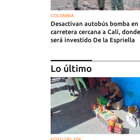
COLOMBIA
Desactivan autobús bomba en
carretera cercana a Cali, dond
será investido De la Espriella
Lo último
GUERRA
Al menos 17 muertos y 44 heri
en ataques nocturnos de Rusia
sobre la región de Kiev
FOTO DEL DÍA