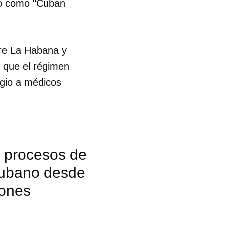
do como "Cuban
tre La Habana y
 que el régimen
ugio a médicos
s procesos de
 cubano desde
iones