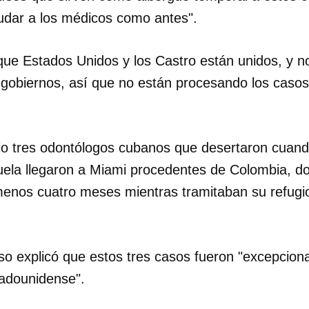
udar a los médicos como antes".
ue Estados Unidos y los Castro están unidos, y no
 gobiernos, así que no están procesando los casos
dar como favorito
lio tres odontólogos cubanos que desertaron cuan
 poder guardar como favorito, primero has de iniciar sesión con
ta de 14ymedio.
uela llegaron a Miami procedentes de Colombia, d
enos cuatro meses mientras tramitaban su refugi
INICIAR SESIÓN
CANCELA
so explicó que estos tres casos fueron "excepciona
tadounidense".