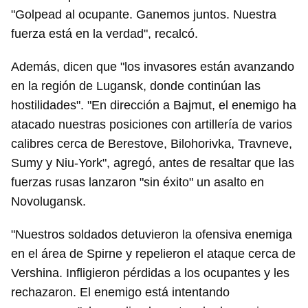
Para poder guardar como favorito, primero has de
"Golpead al ocupante. Ganemos juntos. Nuestra
iniciar sesión con tu cuenta de 14ymedio.
fuerza está en la verdad", recalcó.
INICIAR SESIÓN
CANCELAR
Además, dicen que "los invasores están avanzando
en la región de Lugansk, donde continúan las
hostilidades". "En dirección a Bajmut, el enemigo ha
atacado nuestras posiciones con artillería de varios
calibres cerca de Berestove, Bilohorivka, Travneve,
Sumy y Niu-York", agregó, antes de resaltar que las
fuerzas rusas lanzaron "sin éxito" un asalto en
Novolugansk.
"Nuestros soldados detuvieron la ofensiva enemiga
en el área de Spirne y repelieron el ataque cerca de
Vershina. Infligieron pérdidas a los ocupantes y les
rechazaron. El enemigo está intentando