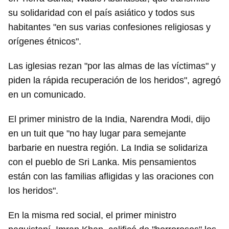
su solidaridad con el país asiático y todos sus
habitantes "en sus varias confesiones religiosas y
orígenes étnicos".
Las iglesias rezan "por las almas de las víctimas" y
piden la rápida recuperación de los heridos", agregó
en un comunicado.
El primer ministro de la India, Narendra Modi, dijo
en un tuit que "no hay lugar para semejante
barbarie en nuestra región. La India se solidariza
con el pueblo de Sri Lanka. Mis pensamientos
Guardar como favorito
están con las familias afligidas y las oraciones con
los heridos".
Para poder guardar como favorito, primero has de
iniciar sesión con tu cuenta de 14ymedio.
En la misma red social, el primer ministro
INICIAR SESIÓN
CANCELAR