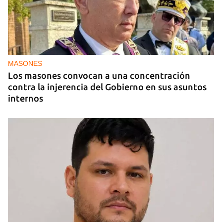
MIAMI
La hija de un diplomático castrista expulsado de
EE UU en 2003 está bajo custodia del ICE
MASONES
Los masones convocan a una concentración
contra la injerencia del Gobierno en sus asuntos
internos