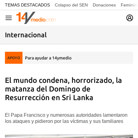
common.go-to-content
TEMAS DESTACADOS
Colapso del SEN
Donaciones
Feminici
Navegación
Internacional
Para ayudar a 14ymedio
APOYO
El mundo condena, horrorizado, la
matanza del Domingo de
Resurrección en Sri Lanka
El Papa Francisco y numerosas autoridades lamentaron
los ataques y pidieron por las víctimas y sus familiares