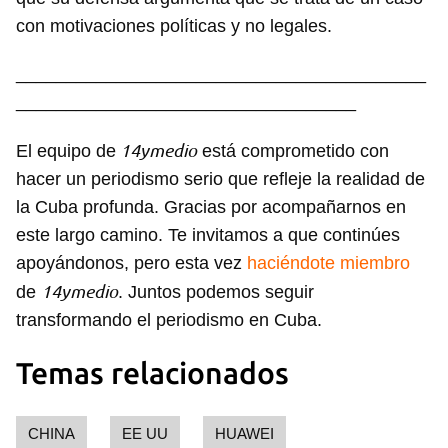
con motivaciones políticas y no legales.
_________________________________________
__________________________________
14ymedio
El equipo de
está comprometido con
Guardar como favorito
hacer un periodismo serio que refleje la realidad de
la Cuba profunda. Gracias por acompañarnos en
Para poder guardar como favorito, primero has de
iniciar sesión con tu cuenta de 14ymedio.
este largo camino. Te invitamos a que continúes
apoyándonos, pero esta vez
haciéndote miembro
INICIAR SESIÓN
CANCELAR
14ymedio
de
. Juntos podemos seguir
transformando el periodismo en Cuba.
Temas relacionados
CHINA
EE UU
HUAWEI