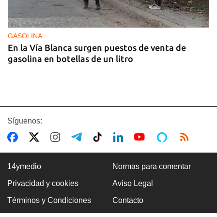
GASOLINA
En la Vía Blanca surgen puestos de venta de
gasolina en botellas de un litro
Síguenos:
14ymedio
Normas para comentar
Privacidad y cookies
Aviso Legal
Premio Literario Lourdes Gil 2026 en Poesía
Términos y Condiciones
Contacto